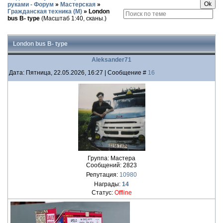
руками - Форум
»
Мастерская
»
Гражданская техника (М)
»
London
bus B- type
(Масштаб 1:40, сканы.)
London bus B- type
Aleksander71
Дата: Пятница, 22.05.2026, 16:27 | Сообщение #
16
Группа: Мастера
Сообщений:
2823
Репутация:
10980
Награды:
14
Статус:
Offline