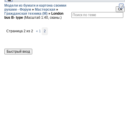
Модели из бумаги и картона своими
руками - Форум
»
Мастерская
»
Гражданская техника (М)
»
London
bus B- type
(Масштаб 1:40, сканы.)
Страница
2
из
2
«
1
2