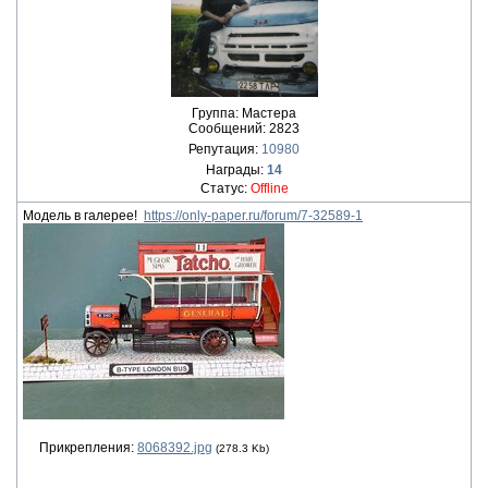
Группа: Мастера
Сообщений:
2823
Репутация:
10980
Награды:
14
Статус:
Offline
Модель в галерее!
https://only-paper.ru/forum/7-32589-1
Прикрепления:
8068392.jpg
(278.3 Kb)