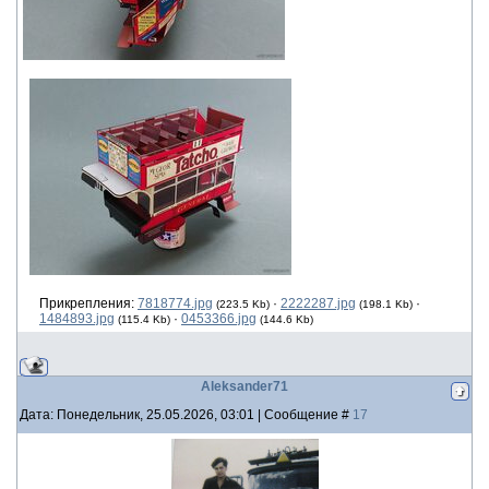
Прикрепления:
7818774.jpg
·
2222287.jpg
·
(223.5 Kb)
(198.1 Kb)
1484893.jpg
·
0453366.jpg
(115.4 Kb)
(144.6 Kb)
Aleksander71
Дата: Понедельник, 25.05.2026, 03:01 | Сообщение #
17