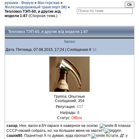
руками - Форум
»
Мастерская
»
Железнодорожный транспорт (М)
»
Тепловоз ТЭП-60, и другие ж/д
модели 1:87
(Сборная тема.)
Тепловоз ТЭП-60, и другие ж/д модели 1:87
haoss
Дата: Пятница, 07.08.2015, 17:24 | Сообщение #
16
Группа: Опытные
Сообщений:
354
Репутация:
437
Награды:
0
Статус:
Offline
сахар
, Нее, вагон в БЧ окрасе я наверное не осилю.
В планах
СССР-овский собрать, но, на большее меня не хватит!
сашок80
, Паанятна! А то думаю, куда пропал?!
Кстати, ДГ у