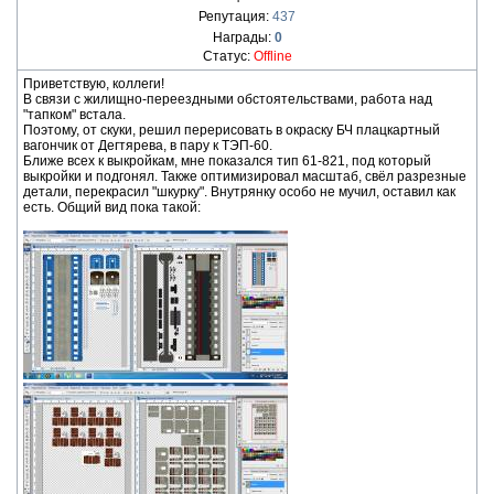
Репутация:
437
Награды:
0
Статус:
Offline
Приветствую, коллеги!
В связи с жилищно-переездными обстоятельствами, работа над
"тапком" встала.
Поэтому, от скуки, решил перерисовать в окраску БЧ плацкартный
вагончик от Дегтярева, в пару к ТЭП-60.
Ближе всех к выкройкам, мне показался тип 61-821, под который
выкройки и подгонял. Также оптимизировал масштаб, свёл разрезные
детали, перекрасил "шкурку". Внутрянку особо не мучил, оставил как
есть. Общий вид пока такой: