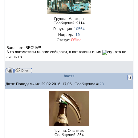
Группа: Мастера
Сообщений:
9114
Репутация:
10564
Награды:
19
Статус:
Offline
Вагон- это ВЕСЧЬ!!!
А то локомотивы многие собирают, а вот вагоны к ним
- что не
очень-то ...
haoss
Дата: Понедельник, 29.02.2016, 17:06 | Сообщение #
28
Группа: Опытные
Сообщений:
354