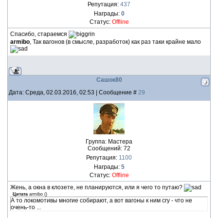
Репутация:
437
Награды:
0
Статус:
Offline
Спасибо, стараемся
armibo
, Так вагонов (в смысле, разработок) как раз таки крайне мало
Сашок80
Дата: Среда, 02.03.2016, 02:53 | Сообщение #
29
Группа: Мастера
Сообщений:
72
Репутация:
1100
Награды:
5
Статус:
Offline
Жень, а окна в клозете, не планируются, или я чего то путаю?
Цитата
armibo
(
)
А то локомотивы многие собирают, а вот вагоны к ним cry - что не
очень-то ...