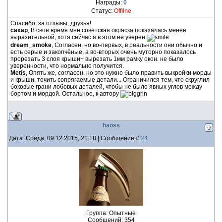
Награды:
0
Статус:
Offline
Спасибо, за отзывы, друзья!
сахар
, В свое время мне советская окраска показалась менее
выразительной, хотя сейчас я в этом не уверен
dream_smoke
, Согласен, но во-первых, в реальности они обычно и
есть серые и закопчёные, а во-вторых очень муторно показалось
прорезать 3 слоя крыши+ вырезать 1мм рамку окон. не было
уверенности, что нормально получится.
Metis
, Опять же, согласен, но это нужно было править выкройки морды
и крыши, точить сопрягаемые детали... Ограничился тем, что скруглил
боковые грани лобовых деталей, чтобы не было явных углов между
бортом и мордой. Остальное, к автору
haoss
Дата: Среда, 09.12.2015, 21:18 | Сообщение #
24
Группа: Опытные
Сообщений:
354