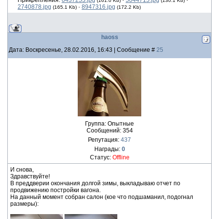
Прикрепления:
6437253.jpg
·
5044715.jpg
·
(161.0 Kb)
(130.1 Kb)
2740878.jpg
·
8947316.jpg
(165.1 Kb)
(172.2 Kb)
haoss
Дата: Воскресенье, 28.02.2016, 16:43 | Сообщение #
25
Группа: Опытные
Сообщений:
354
Репутация:
437
Награды:
0
Статус:
Offline
И снова,
Здравствуйте!
В преддверии окончания долгой зимы, выкладываю отчет по
продвижению постройки вагона.
На данный момент собран салон (кое что подшаманил, подогнал
размеры):