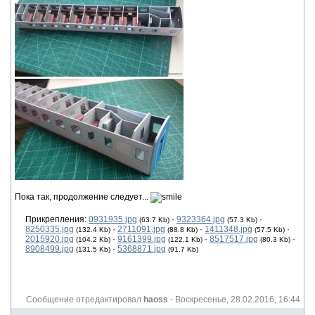
Пока так, продолжение следует...
Прикрепления:
0931935.jpg
·
9323364.jpg
·
(63.7 Kb)
(57.3 Kb)
8250335.jpg
·
2711091.jpg
·
1411348.jpg
·
(132.4 Kb)
(88.8 Kb)
(57.5 Kb)
2015920.jpg
·
9161399.jpg
·
8517517.jpg
·
(104.2 Kb)
(122.1 Kb)
(80.3 Kb)
8908499.jpg
·
5368871.jpg
(131.5 Kb)
(91.7 Kb)
Сообщение отредактировал
haoss
-
Воскресенье, 28.02.2016, 16:44