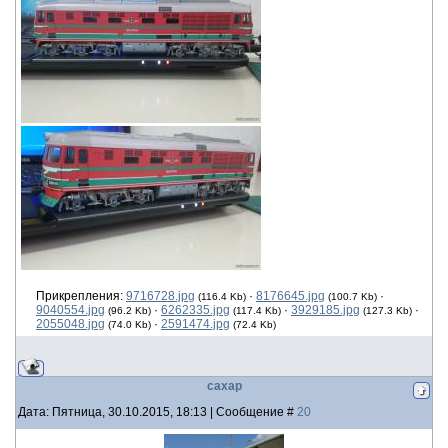
Прикрепления:
9716728.jpg
·
8176645.jpg
·
(116.4 Kb)
(100.7 Kb)
9040554.jpg
·
6262335.jpg
·
3929185.jpg
·
(96.2 Kb)
(117.4 Kb)
(127.3 Kb)
2055048.jpg
·
2591474.jpg
(74.0 Kb)
(72.4 Kb)
сахар
Дата: Пятница, 30.10.2015, 18:13 | Сообщение #
20