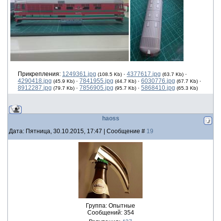
Прикрепления:
1249361.jpg
·
4377617.jpg
·
(108.5 Kb)
(63.7 Kb)
4290418.jpg
·
7841955.jpg
·
6030776.jpg
·
(45.9 Kb)
(44.7 Kb)
(67.7 Kb)
8912287.jpg
·
7856905.jpg
·
5868410.jpg
(79.7 Kb)
(95.7 Kb)
(65.3 Kb)
haoss
Дата: Пятница, 30.10.2015, 17:47 | Сообщение #
19
Группа: Опытные
Сообщений:
354