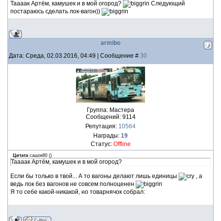
Таааак Артём, камушек и в мой огород?
Следующий
постараюсь сделать лок-вагон))
armibo
Дата: Среда, 02.03.2016, 04:49 | Сообщение #
30
Группа: Мастера
Сообщений:
9114
Репутация:
10564
Награды:
19
Статус:
Offline
Цитата
сашок80
(
)
Таааак Артём, камушек и в мой огород?
Если бы только в твой... А то вагоны делают лишь единицы
, а
ведь лок без вагонов не совсем полноценен
Я то себе какой-никакой, но товарнячок собрал: