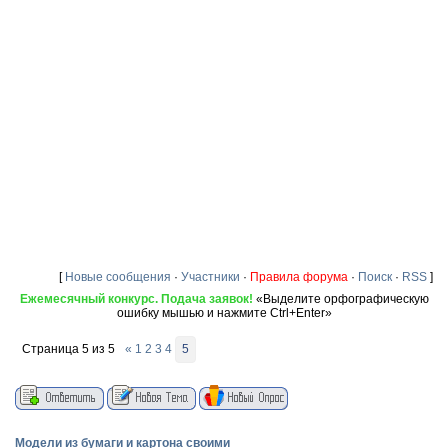
[
Новые сообщения
·
Участники
·
Правила форума
·
Поиск
·
RSS
]
Ежемесячный конкурс. Подача заявок!
«Выделите орфографическую
ошибку мышью и нажмите Ctrl+Enter»
Страница
5
из
5
«
1
2
3
4
5
Модели из бумаги и картона своими