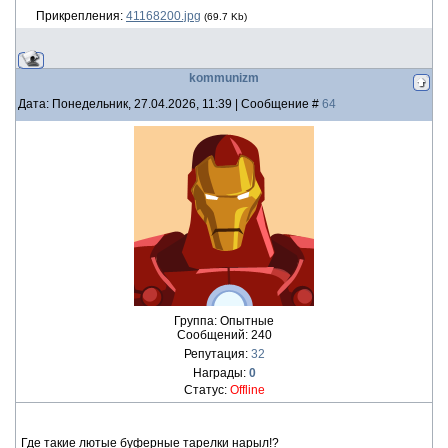
Прикрепления:
41168200.jpg
(69.7 Kb)
kommunizm
Дата: Понедельник, 27.04.2026, 11:39 | Сообщение #
64
Группа: Опытные
Сообщений:
240
Репутация:
32
Награды:
0
Статус:
Offline
Где такие лютые буферные тарелки нарыл!?