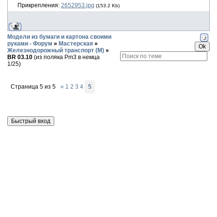
Прикрепления:
2652953.jpg
(153.2 Kb)
Модели из бумаги и картона своими
руками - Форум
»
Мастерская
»
Железнодорожный транспорт (М)
»
BR 03.10
(из поляка Pm3 в немца
1/25)
Страница
5
из
5
«
1
2
3
4
5