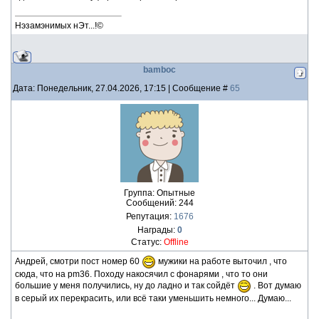
Нэзамэнимых нЭт...!©
bamboc
Дата: Понедельник, 27.04.2026, 17:15 | Сообщение #
65
Группа: Опытные
Сообщений:
244
Репутация:
1676
Награды:
0
Статус:
Offline
Андрей, смотри пост номер 60
мужики на работе выточил , что
сюда, что на pm36. Походу накосячил с фонарями , что то они
большие у меня получились, ну до ладно и так сойдёт
. Вот думаю
в серый их перекрасить, или всё таки уменьшить немного... Думаю...