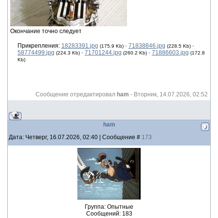
Окончание точно следует
Прикрепления:
18283391.jpg
·
71838846.jpg
·
(175.9 Kb)
(228.5 Kb)
58774499.jpg
·
71701244.jpg
·
71886603.jpg
(224.3 Kb)
(260.2 Kb)
(172.8
Kb)
Сообщение отредактировал
ham
-
Вторник, 14.07.2026, 02:52
ham
Дата: Четверг, 16.07.2026, 02:40 | Сообщение #
173
Группа: Опытные
Сообщений:
183