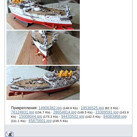
Прикрепления:
14906382.jpg
·
19536525.jpg
·
(148.9 Kb)
(82.3 Kb)
76124931.jpg
·
28654814.jpg
·
23309591.jpg
(134.7 Kb)
(149.5 Kb)
(143.9
·
15008044.jpg
·
94433502.jpg
·
84083968.jpg
Kb)
(175.3 Kb)
(142.5 Kb)
·
45875601.jpg
(111.1 Kb)
(236.5 Kb)