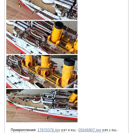
Прикрепления:
17870376.jpg
·
05046907.jpg
·
(197.9 Kb)
(195.1 Kb)