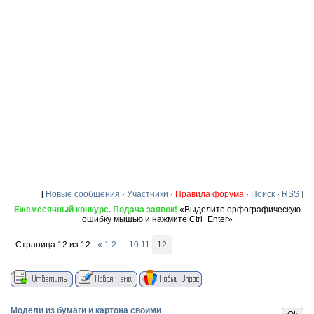
[
Новые сообщения
·
Участники
·
Правила форума
·
Поиск
·
RSS
]
Ежемесячный конкурс. Подача заявок!
«Выделите орфографическую
ошибку мышью и нажмите Ctrl+Enter»
Страница
12
из
12
«
1
2
…
10
11
12
Модели из бумаги и картона своими