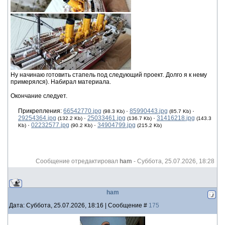
Ну начинаю готовить стапель под следующий проект. Долго я к нему
примерялся). Набирал материала.
Окончание следует.
Прикрепления:
66542770.jpg
·
85990443.jpg
·
(98.3 Kb)
(85.7 Kb)
29254364.jpg
·
25033461.jpg
·
31416218.jpg
(132.2 Kb)
(136.7 Kb)
(143.3
·
02232577.jpg
·
34904799.jpg
Kb)
(90.2 Kb)
(215.2 Kb)
Сообщение отредактировал
ham
-
Суббота, 25.07.2026, 18:28
ham
Дата: Суббота, 25.07.2026, 18:16 | Сообщение #
175