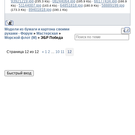
93921219.jpg
·
08244064.jpg
·
66177434.jpg
(235.3 Kb)
(195.9 Kb)
(166.9
·
51144007.jpg
·
64851818.jpg
·
58889199.jpg
Kb)
(143.4 Kb)
(180.9 Kb)
·
89401818.jpg
(173.3 Kb)
(190.1 Kb)
Модели из бумаги и картона своими
руками - Форум
»
Мастерская
»
Морской флот (М)
»
ЭБР Победа
Страница
12
из
12
«
1
2
…
10
11
12