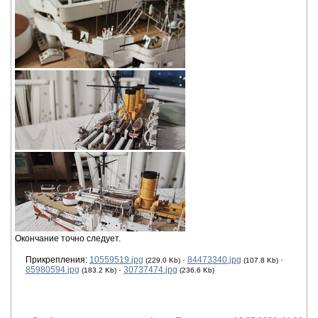
Окончание точно следует.
Прикрепления:
10559519.jpg
·
84473340.jpg
·
(229.0 Kb)
(107.8 Kb)
85980594.jpg
·
30737474.jpg
(183.2 Kb)
(236.6 Kb)