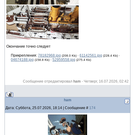
Окончание точно следует
Прикрепления:
78182968.jpg
·
61142561.jpg
·
(208.0 Kb)
(228.4 Kb)
04674188.jpg
·
52959558.jpg
(158.8 Kb)
(275.4 Kb)
Сообщение отредактировал
ham
-
Четверг, 16.07.2026, 02:42
ham
Дата: Суббота, 25.07.2026, 18:14 | Сообщение #
174