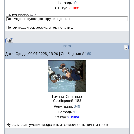
Награды:
0
Статус:
Offline
Цитата
mlsergey
(
)
Вот модель пушки, которую я сделал...
Потом поделюсь результатом печати...
ham
Дата: Среда, 08.07.2026, 18:26 | Сообщение #
169
Группа: Опытные
Сообщений:
183
Репутация:
349
Награды:
0
Статус:
Online
Ну если есть умение моделить и возможность печати то, ок.