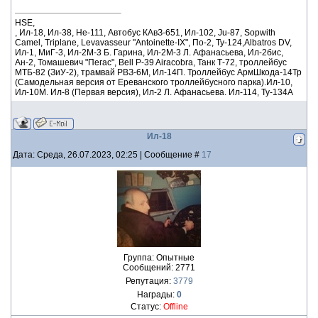
HSE,
, Ил-18, Ил-38, He-111, Автобус КАвЗ-651, Ил-102, Ju-87, Sopwith
Camel, Triplane, Levavasseur "Antoinette-IX", По-2, Ту-124,Albatros DV,
Ил-1, МиГ-3, Ил-2М-3 Б. Гарина, Ил-2М-3 Л. Афанасьева, Ил-2бис,
Ан-2, Томашевич "Пегас", Bell P-39 Airacobra, Танк Т-72, троллейбус
МТБ-82 (ЗиУ-2), трамвай РВЗ-6М, Ил-14П. Троллейбус АрмШкода-14Тр
(Самодельная версия от Ереванского троллейбусного парка).Ил-10,
Ил-10М. Ил-8 (Первая версия), Ил-2 Л. Афанасьева. Ил-114, Ту-134А
Ил-18
Дата: Среда, 26.07.2023, 02:25 | Сообщение #
17
Группа: Опытные
Сообщений:
2771
Репутация:
3779
Награды:
0
Статус:
Offline