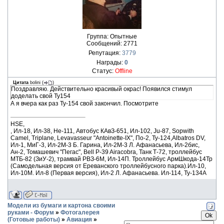
Группа: Опытные
Сообщений:
2771
Репутация:
3779
Награды:
0
Статус:
Offline
Цитата
bolini
(
)
Поздравляю. Действительно красивый окрас! Появился стимул
доделать свой Ту154
А я вчера как раз Ту-154 свой закончил. Посмотрите
HSE,
, Ил-18, Ил-38, He-111, Автобус КАвЗ-651, Ил-102, Ju-87, Sopwith
Camel, Triplane, Levavasseur "Antoinette-IX", По-2, Ту-124,Albatros DV,
Ил-1, МиГ-3, Ил-2М-3 Б. Гарина, Ил-2М-3 Л. Афанасьева, Ил-2бис,
Ан-2, Томашевич "Пегас", Bell P-39 Airacobra, Танк Т-72, троллейбус
МТБ-82 (ЗиУ-2), трамвай РВЗ-6М, Ил-14П. Троллейбус АрмШкода-14Тр
(Самодельная версия от Ереванского троллейбусного парка).Ил-10,
Ил-10М. Ил-8 (Первая версия), Ил-2 Л. Афанасьева. Ил-114, Ту-134А
Модели из бумаги и картона своими
руками - Форум
»
Фотогалерея
(Готовые работы)
»
Авиация
»