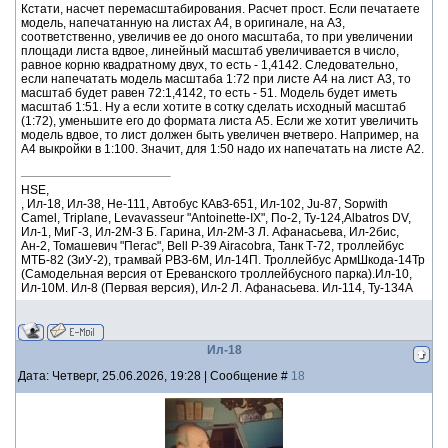
Кстати, насчет перемасштабирования. Расчет прост. Если печатаете
модель, напечатанную на листах А4, в оригинале, на А3,
соответственно, увеличив ее до оного масштаба, то при увеличении
площади листа вдвое, линейный масштаб увеличивается в число,
равное корню квадратному двух, то есть - 1,4142. Следовательно,
если напечатать модель масштаба 1:72 при листе А4 на лист А3, то
масштаб будет равен 72:1,4142, то есть - 51. Модель будет иметь
масштаб 1:51. Ну а если хотите в сотку сделать исходный масштаб
(1:72), уменьшите его до формата листа А5. Если же хотит увеличить
модель вдвое, то лист должен быть увеличен вчетверо. Например, на
А4 выкройки в 1:100. Значит, для 1:50 надо их напечатать на листе А2.
HSE,
, Ил-18, Ил-38, He-111, Автобус КАвЗ-651, Ил-102, Ju-87, Sopwith
Camel, Triplane, Levavasseur "Antoinette-IX", По-2, Ту-124,Albatros DV,
Ил-1, МиГ-3, Ил-2М-3 Б. Гарина, Ил-2М-3 Л. Афанасьева, Ил-2бис,
Ан-2, Томашевич "Пегас", Bell P-39 Airacobra, Танк Т-72, троллейбус
МТБ-82 (ЗиУ-2), трамвай РВЗ-6М, Ил-14П. Троллейбус АрмШкода-14Тр
(Самодельная версия от Ереванского троллейбусного парка).Ил-10,
Ил-10М. Ил-8 (Первая версия), Ил-2 Л. Афанасьева. Ил-114, Ту-134А
Ил-18
Дата: Четверг, 25.06.2026, 19:28 | Сообщение #
18