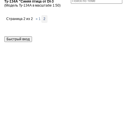
Ту-134А "Синяя птица от DI-3
(Модель Ту-134А в масштабе 1:50)
Страница
2
из
2
«
1
2