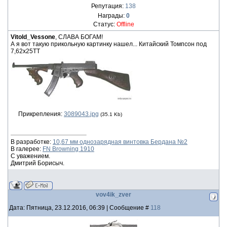
Репутация:
138
Награды:
0
Статус:
Offline
Vitold_Vessone
, СЛАВА БОГАМ!
А я вот такую прикольную картинку нашел... Китайский Томпсон под
7,62х25ТТ
Прикрепления:
3089043.jpg
(35.1 Kb)
В разработке:
10,67 мм однозарядная винтовка Бердана №2
В галерее:
FN Browning 1910
С уважением.
Дмитрий Борисыч.
vov4ik_zver
Дата: Пятница, 23.12.2016, 06:39 | Сообщение #
118