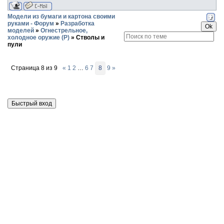
Модели из бумаги и картона своими
руками - Форум
»
Разработка
моделей
»
Огнестрельное,
холодное оружие (Р)
»
Стволы и
пули
Страница
8
из
9
«
1
2
…
6
7
8
9
»