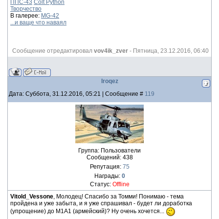
ППС-43
Colt Python
Творчество
В галерее:
MG-42
...и ваще что наваял
Сообщение отредактировал
vov4ik_zver
-
Пятница, 23.12.2016, 06:40
Iroqez
Дата: Суббота, 31.12.2016, 05:21 | Сообщение #
119
Группа: Пользователи
Сообщений:
438
Репутация:
75
Награды:
0
Статус:
Offline
Vitold_Vessone
, Молодец! Спасибо за Томми! Понимаю - тема
пройдена и уже забыта, и я уже спрашивал - будет ли доработка
(упрощение) до М1А1 (армейский)? Ну очень хочется...