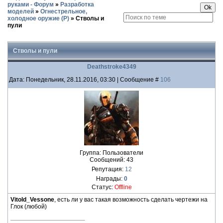
руками - Форум
»
Разработка
моделей
»
Огнестрельное,
холодное оружие (Р)
»
Стволы и
пули
Стволы и пули
Deathstroke4349
Дата: Понедельник, 28.11.2016, 03:30 | Сообщение #
106
Группа: Пользователи
Сообщений:
43
Репутация:
12
Награды:
0
Статус:
Offline
Vitold_Vessone
, есть ли у вас такая возможность сделать чертежи на
Глок (любой)