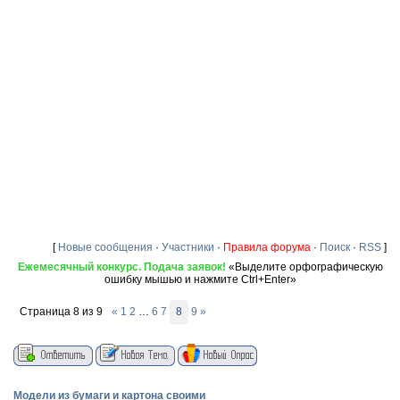
[
Новые сообщения
·
Участники
·
Правила форума
·
Поиск
·
RSS
]
Ежемесячный конкурс. Подача заявок!
«Выделите орфографическую
ошибку мышью и нажмите Ctrl+Enter»
Страница
8
из
9
«
1
2
…
6
7
8
9
»
Модели из бумаги и картона своими