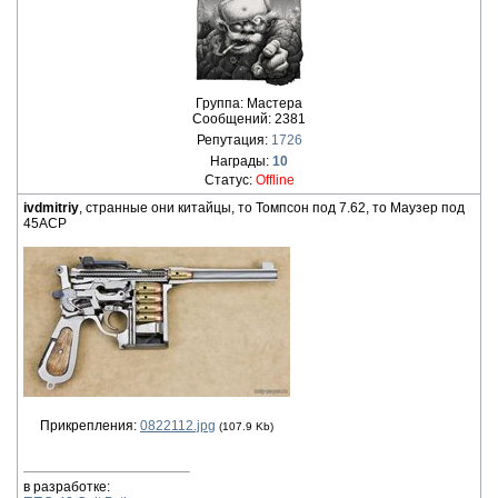
Группа: Мастера
Сообщений:
2381
Репутация:
1726
Награды:
10
Статус:
Offline
ivdmitriy
, странные они китайцы, то Томпсон под 7.62, то Маузер под
45АСР
Прикрепления:
0822112.jpg
(107.9 Kb)
в разработке: