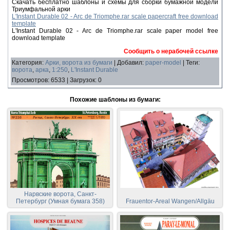
Скачать бесплатно шаблоны и схемы для сборки бумажной модели
Триумфальной арки
L'Instant Durable 02 - Arc de Triomphe.rar scale papercraft free download
template
L'Instant Durable 02 - Arc de Triomphe.rar scale paper model free
download template
Сообщить о нерабочей ссылке
Категория
:
Арки, ворота из бумаги
|
Добавил
:
paper-model
|
Теги
:
ворота
,
арка
,
1:250
,
L'Instant Durable
Просмотров
:
6533
|
Загрузок
:
0
Похожие шаблоны из бумаги:
Нарвские ворота, Санкт-
Петербург (Умная бумага 358)
Frauentor-Areal Wangen/Allgäu