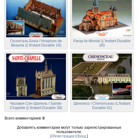
Госпиталь Бона / Hospices de
Paray-le-Monial (L'Instant Durable
Beaune (L'Instant Durable 19)
28)
Часовня Сен Шапель / Sainte-
Шенонсо / Chenonceau (L'Instant
Chapelle (L'Instant Durable 38)
Durable 01)
Всего комментариев
:
0
Добавлять комментарии могут только зарегистрированные
пользователи.
[
Регистрация
|
Вход
]