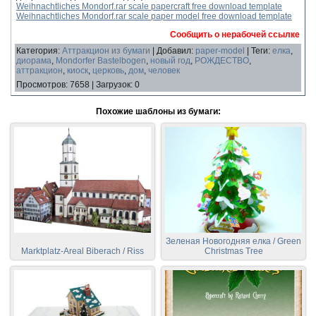
Weihnachtliches Mondorf.rar scale papercraft free download template
Weihnachtliches Mondorf.rar scale paper model free download template
Сообщить о нерабочей ссылке
Категория
:
Аттракцион из бумаги
|
Добавил
:
paper-model
|
Теги
:
елка
,
диорама
,
Mondorfer Bastelbogen
,
новый год
,
РОЖДЕСТВО
,
аттракцион
,
киоск
,
церковь
,
дом
,
человек
Просмотров
:
7658
|
Загрузок
:
0
Похожие шаблоны из бумаги:
Зеленая Новогодняя елка / Green
Marktplatz-Areal Biberach / Riss
Christmas Tree