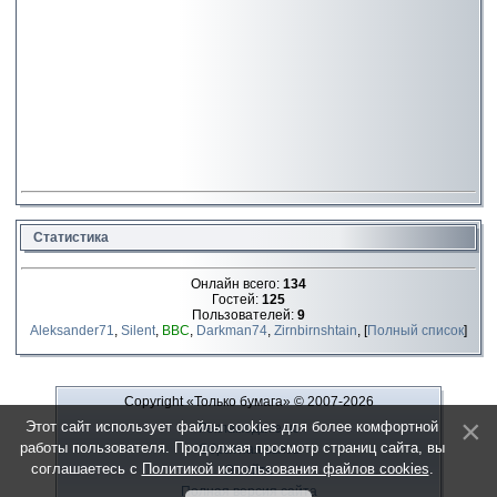
Статистика
Онлайн всего:
134
Гостей:
125
Пользователей:
9
Aleksander71
,
Silent
,
ВВС
,
Darkman74
,
Zirnbirnshtain
, [
Полный список
]
Copyright «Только бумага»
© 2007-2026
Этот сайт использует файлы cookies для более комфортной
Рекламодателю
работы пользователя. Продолжая просмотр страниц сайта, вы
Обратная связь
соглашаетесь с
Политикой использования файлов cookies
.
О сайте
Полная версия сайта