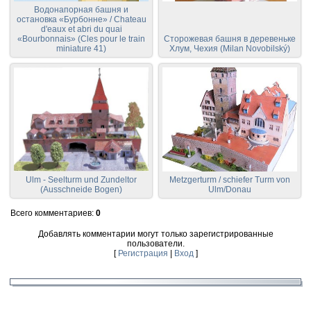
Водонапорная башня и
остановка «Бурбонне» / Chateau
d'eaux et abri du quai
«Bourbonnais» (Cles pour le train
Сторожевая башня в деревеньке
miniature 41)
Хлум, Чехия (Milan Novobilský)
Ulm - Seelturm und Zundeltor
Metzgerturm / schiefer Turm von
(Ausschneide Bogen)
Ulm/Donau
Всего комментариев
:
0
Добавлять комментарии могут только зарегистрированные
пользователи.
[
Регистрация
|
Вход
]