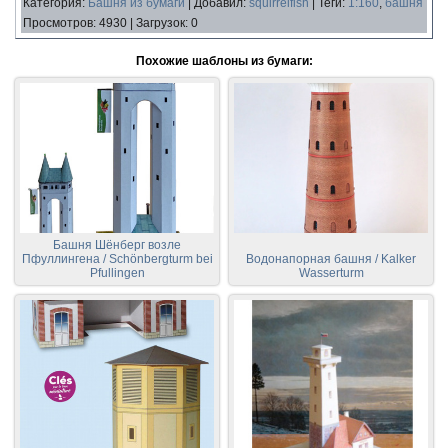
Категория
:
Башня из бумаги
|
Добавил
:
squirrelfish
|
Теги
:
1:160
,
башня
Просмотров
:
4930
|
Загрузок
:
0
Похожие шаблоны из бумаги:
Башня Шёнберг возле
Пфуллингена / Schönbergturm bei
Водонапорная башня / Kalker
Pfullingen
Wasserturm