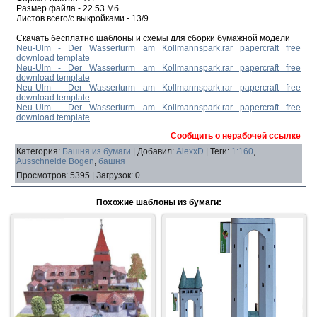
Размер файла - 22.53 Мб
Листов всего/с выкройками - 13/9
Скачать бесплатно шаблоны и схемы для сборки бумажной модели
Neu-Ulm - Der Wasserturm am Kollmannspark.rar papercraft free
download template
Neu-Ulm - Der Wasserturm am Kollmannspark.rar papercraft free
download template
Neu-Ulm - Der Wasserturm am Kollmannspark.rar papercraft free
download template
Neu-Ulm - Der Wasserturm am Kollmannspark.rar papercraft free
download template
Сообщить о нерабочей ссылке
Категория
:
Башня из бумаги
|
Добавил
:
AlexxD
|
Теги
:
1:160
,
Ausschneide Bogen
,
башня
Просмотров
:
5395
|
Загрузок
:
0
Похожие шаблоны из бумаги: