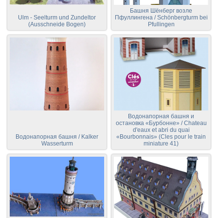
Башня Шёнберг возле
Ulm - Seelturm und Zundeltor
Пфуллингена / Schönbergturm bei
(Ausschneide Bogen)
Pfullingen
Водонапорная башня и
остановка «Бурбонне» / Chateau
d'eaux et abri du quai
Водонапорная башня / Kalker
«Bourbonnais» (Cles pour le train
Wasserturm
miniature 41)