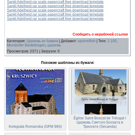
Sankt Adelheid.rar scale papercraft free download template
Sankt Adelheid.rar scale papercraft free download template
Sankt Adelheid.rar scale papercraft free download template
Sankt Adelheid.rar scale papercraft free download template
Sankt Adelheid.rar scale papercraft free download template
Сообщить о нерабочей ссылке
Категория
:
Церковь из бумаги
|
Добавил
:
squirrelfish
|
Теги
:
1:100
,
Mondorfer Bastelbogen
,
церковь
Просмотров
:
2371
|
Загрузок
:
0
Похожие шаблоны из бумаги:
Église Saint-Boscat de Tréogat /
Церковь Святого Боската в
Kolegiata Romanska (GPM 960)
Треогате (Secanda)