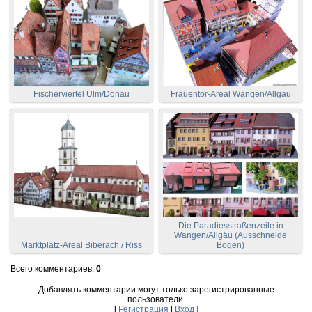
Fischerviertel Ulm/Donau
Frauentor-Areal Wangen/Allgäu
Die Paradiesstraßenzeile in
Wangen/Allgäu (Ausschneide
Marktplatz-Areal Biberach / Riss
Bogen)
Всего комментариев
:
0
Добавлять комментарии могут только зарегистрированные
пользователи.
[
Регистрация
|
Вход
]