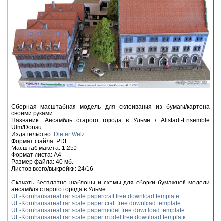
Сборная масштабная модель для склеивания из бумаги/картона
своими руками
Название: Ансамбль старого города в Ульме / Altstadt-Ensemble
Ulm/Donau
Издательство:
Dieter Welz
Формат файла: PDF
Масштаб макета: 1:250
Формат листа: А4
Размер файла: 40 мб.
Листов всего/выкройки: 24/16
Скачать бесплатно шаблоны и схемы для сборки бумажной модели
ансамбля старого города в Ульме
UL-Kornhausareal.rar scale papercraft free download template
UL-Kornhausareal.rar scale paper craft free download template
UL-Kornhausareal.rar scale papermodel free download template
UL-Kornhausareal.rar scale paper model free download template