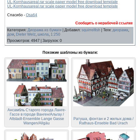
UL-Kornhausareal.rar scale paper model free download template
UL-Kornhausareal.rar scale paper model free download template
Спасибо -
Osa64
Сообщить о нерабочей ссылке
Категория
:
Диорама из бумаги
|
Добавил
:
squirrelfish
|
Теги
:
диорама
,
дом
,
Dieter Welz
,
школа
,
1:250
Просмотров
:
4947
|
Загрузок
:
0
Похожие шаблоны из бумаги:
Ансамбль Старого города Ланге-
Гассе в городе Ванген/Альгау /
Altstadt-Ensemble Lange Gasse
Ратуша, фонтан и 2 жилых дома /
Wangen/Allgäu
Rathaus-Enseble Bad Urach