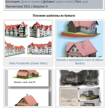
Категория
:
Дом из бумаги
|
Добавил
:
paper-model
|
Теги
:
дом
Просмотров
:
5011
|
Загрузок
:
0
Похожие шаблоны из бумаги:
Domek z vychodnich Cech III (Milan
Altes Postdorfle (Dieter Welz)
Bartos)