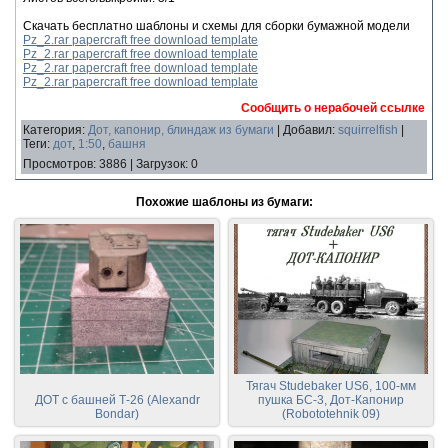
Скачать бесплатно шаблоны и схемы для сборки бумажной модели
Pz_2.rar papercraft free download template
Pz_2.rar papercraft free download template
Pz_2.rar papercraft free download template
Pz_2.rar papercraft free download template
Сообщить о нерабочей ссылке
Категория
:
Дот, капонир, блиндаж из бумаги
|
Добавил
:
squirrelfish
|
Теги
:
дот
,
1:50
,
башня
Просмотров
:
3886
|
Загрузок
:
0
Похожие шаблоны из бумаги:
Тягач Studebaker US6, 100-мм
ДОТ с башней Т-26 (Alexandr
пушка БС-3, Дот-Капонир
Bondar)
(Robototehnik 09)