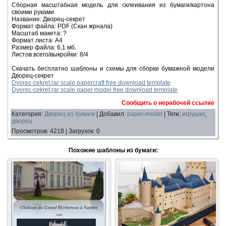
Сборная масштабная модель для склеивания из бумаги/картона
своими руками
Название: Дворец-секрет
Формат файла: PDF (Скан жрнала)
Масштаб макета: ?
Формат листа: А4
Размер файла: 6,1 мб.
Листов всего/выкройки: 8/4
Скачать бесплатно шаблоны и схемы для сборки бумажной модели
Дворец-секрет
Dvorec-cekret.rar scale papercraft free download template
Dvorec-cekret.rar scale paper model free download template
Сообщить о нерабочей ссылке
Категория
:
Дворец из бумаги
|
Добавил
:
paper-model
|
Теги
:
игрушка
,
дворец
Просмотров
:
4218
|
Загрузок
:
0
Похожие шаблоны из бумаги: