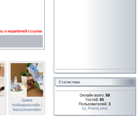
ь о нерабочей ссылке
Статистика
Онлайн всего:
88
Гостей:
85
Замок
Пользователей:
3
Нойшванштайн /
il2
,
PriemLoma
Neuschwanstein
Castle (Canon)