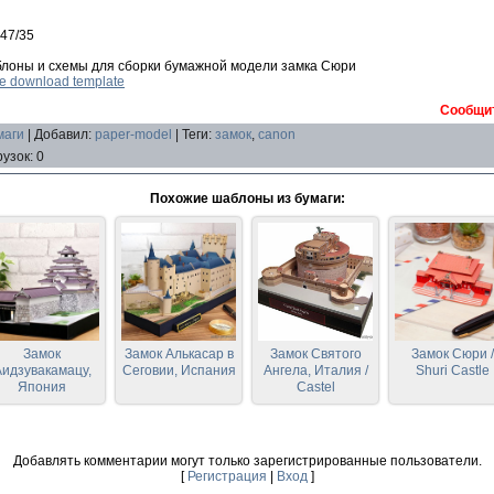
 47/35
блоны и схемы для сборки бумажной модели замка Сюри
ree download template
Сообщит
маги
|
Добавил
:
paper-model
|
Теги
:
замок
,
canon
рузок
:
0
Похожие шаблоны из бумаги:
Замок
Замок Алькасар в
Замок Святого
Замок Сюри /
идзувакамацу,
Сеговии, Испания
Ангела, Италия /
Shuri Castle
Япония
Castel
Sant’Angelo, Italy
(Canon)
Добавлять комментарии могут только зарегистрированные пользователи.
[
Регистрация
|
Вход
]