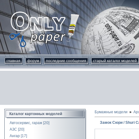
главная
форум
последние сообщения
старый каталог моделей
Бумажные модели
Ар
Каталог картонных моделей
Замок Сюри / Shuri C
Автосервис, гараж
[20]
АЗС
[20]
Ангар
[17]