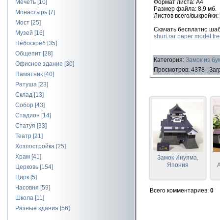
Формат листа: А4
Мечеть
[10]
Размер файла: 8,9 мб.
Монастырь
[7]
Листов всего/выкройки:
Мост
[25]
Скачать бесплатно ша
Музей
[16]
shuri.rar paper model f
Небоскреб
[35]
Общепит
[28]
Категория
:
Замок из бу
Офисное здание
[30]
Просмотров
:
4378
|
Заг
Памятник
[40]
Ратуша
[23]
Склад
[13]
Собор
[43]
Стадион
[14]
Статуя
[33]
Театр
[21]
Хозпостройка
[25]
Храм
[41]
Замок Инуяма,
Япония
А
Церковь
[154]
Цирк
[5]
Часовня
[59]
Всего комментариев
:
0
Школа
[11]
Разные здания
[56]