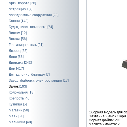
Арки, ворота
[28]
Аттракцион
[7]
Аэродромные сооружения
[23]
Башня
[148]
Будка, киоск, остановка
[74]
Вигвам
[12]
Вокзал
[56]
Гостиница, отель
[21]
Дворец
[22]
Депо
[33]
Диорама
[243]
Дом
[417]
Дот, капонир, блиндаж
[7]
Завод, фабрика, электростанция
[17]
Замок
[193]
Колокольня
[18]
Крепость
[46]
Кузница
[5]
Магазин
[50]
Сборная модель для ск
Название: Замок Сюри /
Маяк
[61]
Формат файла: PDF
Мельница
[48]
Масштаб макета: ?