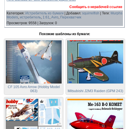
Сообщить о нерабочей ссылке
Категория
:
Истребитель из бумаги
|
Добавил
:
squirrelfish
|
Теги
:
Murphs
Models
,
истребитель
,
1:61
,
Avro
,
Перехватчик
Просмотров
:
9558
|
Загрузок
:
0
Похожие шаблоны из бумаги:
CF 105 Avro Arrow (Hobby Model
063)
Mitsubishi J2M3 Raiden (GPM 243)