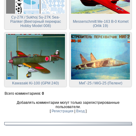
Су-27К / Sukhoj Su-27K Sea-
Flanker (Векторный перекрас
Messerschmitt Me-163 B-0 Komet
Hobby Model 008)
(Orlik 19)
Kawasaki Ki-100 (GPM 240)
МиГ-25 / MiG-25 (Пеленг)
Всего комментариев
:
0
Добавлять комментарии могут только зарегистрированные
пользователи.
[
Регистрация
|
Вход
]