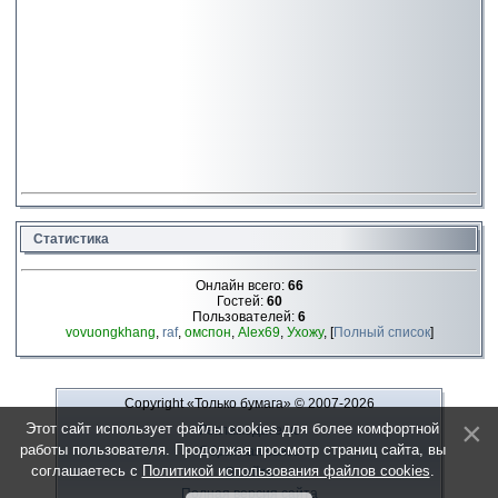
Статистика
Онлайн всего:
66
Гостей:
60
Пользователей:
6
vovuongkhang
,
raf
,
омспон
,
Alex69
,
Ухожу
, [
Полный список
]
Copyright «Только бумага»
© 2007-2026
Этот сайт использует файлы cookies для более комфортной
Рекламодателю
работы пользователя. Продолжая просмотр страниц сайта, вы
Обратная связь
соглашаетесь с
Политикой использования файлов cookies
.
О сайте
Полная версия сайта