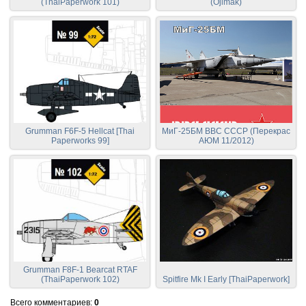
(ThaiPaperwork 101)
(Ojimak)
Grumman F6F-5 Hellcat [Thai
МиГ-25БМ ВВС СССР (Перекрас
Paperworks 99]
АЮМ 11/2012)
Grumman F8F-1 Bearcat RTAF
(ThaiPaperwork 102)
Spitfire Mk I Early [ThaiPaperwork]
Всего комментариев
:
0