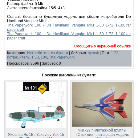
Размер файла: 5 Mb
Листов всего/выкройки: 15/5+4+3
Скачать бесплатно бумажную модель для сборки истребителя De
Havilland Vampire Mk.I
ThaiPaperwork 100 - De Havilland Vampire Mk.I 1-50 1-72 1-100.rar
papercraft
ThaiPaperwork 100 - De Havilland Vampire Mk.I 1-50 1-72 1-100.rar
paper craft
Сообщить о нерабочей ссылке
Категория
:
Истребитель из бумаги
|
Добавил
:
hymak
|
Теги
:
1:72
,
истребитель
,
1:50
,
100
,
ThaiPaperwork
Просмотров
:
8596
|
Загрузок
:
0
Похожие шаблоны из бумаги:
МиГ-29 пилотажной группы
Яковлев Як-1Б / Yakovlev Yak-1b
«Стрижи» - летающая модель