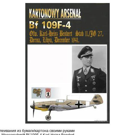
леивания из бумаги/картона своими руками
Messerschmitt Bf 109F-4 Karl-Heinz Bendert