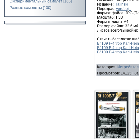
Экспериментальный самолет
[166]
Издание:
Halinski
Разные самолеты
[130]
Перекрас:
vorobej_
Формат файла: JPG (Пе
Масштаб: 1:33
Формат листа: A4
Размер файла: 32,6 мб.
Листов всего/выкройки:
Скачать бесплатно шаб
Bf 109 F-4 trop Karl-Hei
Bf 109 F-4 trop Karl-Hei
Bf 109 F-4 trop Karl-Hei
Категория
:
Истребитель
Просмотров
:
14125
|
За