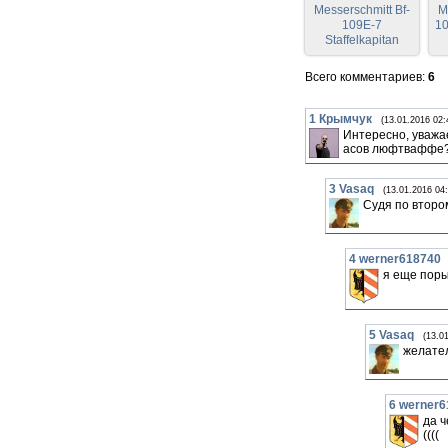
Messerschmitt Bf-
M
109E-7
10
Staffelkapitan
Josef Priller
(Перекрас
Всего комментариев
:
6
Halinski KA
2/2007)
1
Крымчук
(13.01.2016 02:
Интересно, уважае
асов люфтваффе
3
Vasaq
(13.01.2016 04:
Судя по втором
4
werner618740
я еще поры
5
Vasaq
(13.0
желател
6
werner6
да ч
((((