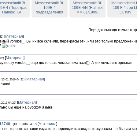
esserschmitt Bf-
Messerschmitt Bf-
Messerschmitt Bf-
Messerschmitt 
9E-4 (Перекрас
109E-4
109E-4/N (Halinski
109 F-4 trop Lt
Halinski KA
подразделения
MM 01/1999)
Gustav
2/2007)
9./SKG 210
Frielinghaus
Восточный
(Перекрас
фронт, лето 1942
Halinski KA
Порядок вывода комментар
г. (Перекрас
4/2005)
Halinski KA
[
Материал
]
42)
2/2007)
мый vorobej_, Вы их все склеили, перекрасы эти, или это только предложени
?
[
Материал
]
02)
у посту vorobej_ еще долго есть чем заниматься))). А книжечка интересная.
[
Материал
]
(13.01.2016 04:21)
скаю!
[
Материал
]
1.2016 04:22)
ьно бы еще на русском языке
18740
[
Материал
]
(13.01.2016 04:37)
ет не торопятся наши издатели переводить западные журналы... я бы сам как-