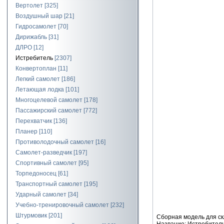
Вертолет
[325]
Воздушный шар
[21]
Гидросамолет
[70]
Дирижабль
[31]
ДЛРО
[12]
Истребитель
[2307]
Конвертоплан
[11]
Легкий самолет
[186]
Летающая лодка
[101]
Многоцелевой самолет
[178]
Пассажирский самолет
[772]
Перехватчик
[136]
Планер
[110]
Противолодочный самолет
[16]
Самолет-разведчик
[197]
Спортивный самолет
[95]
Торпедоносец
[61]
Транспортный самолет
[195]
Ударный самолет
[34]
Учебно-тренировочный самолет
[232]
Штурмовик
[201]
Сборная модель для ск
Название: Истребитель 