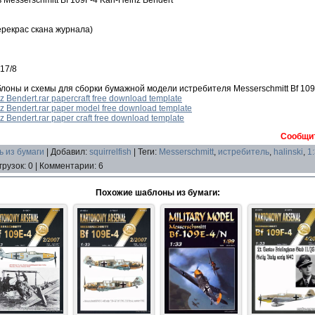
рекрас скана журнала)
 17/8
лоны и схемы для сборки бумажной модели истребителя Messerschmitt Bf 109
nz Bendert.rar papercraft free download template
nz Bendert.rar paper model free download template
nz Bendert.rar paper craft free download template
Сообщит
 из бумаги
|
Добавил
:
squirrelfish
|
Теги
:
Messerschmitt
,
истребитель
,
halinski
,
1
грузок
:
0
|
Комментарии
:
6
Похожие шаблоны из бумаги: