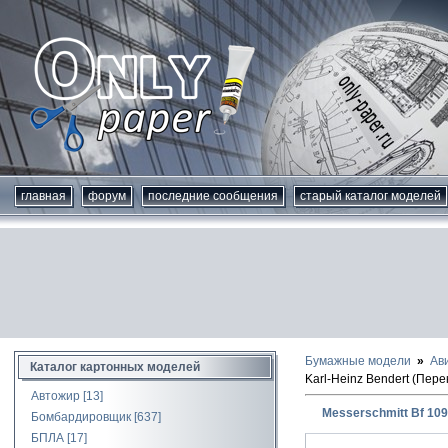
главная
форум
последние сообщения
старый каталог моделей
Бумажные модели
Ав
Каталог картонных моделей
Karl-Heinz Bendert (Пере
Автожир
[13]
Messerschmitt Bf 109 
Бомбардировщик
[637]
БПЛА
[17]