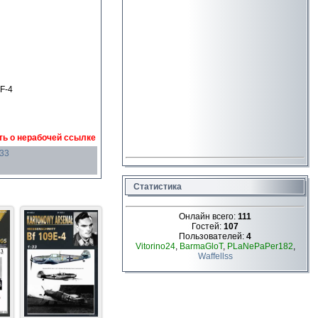
F-4
ь о нерабочей ссылке
:33
Статистика
Онлайн всего:
111
Гостей:
107
Пользователей:
4
Vitorino24
,
BarmaGloT
,
PLaNePaPer182
,
Waffellss