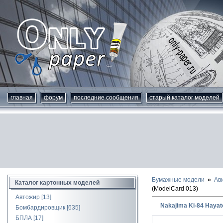
главная
форум
последние сообщения
старый каталог моделей
Бумажные модели
Ав
Каталог картонных моделей
(ModelCard 013)
Автожир
[13]
Nakajima Ki-84 Hayat
Бомбардировщик
[635]
БПЛА
[17]