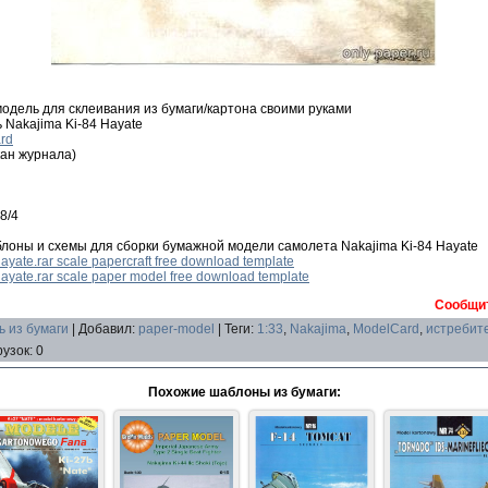
дель для склеивания из бумаги/картона своими руками
 Nakajima Ki-84 Hayate
rd
ан журнала)
8/4
лоны и схемы для сборки бумажной модели самолета Nakajima Ki-84 Hayate
yate.rar scale papercraft free download template
ayate.rar scale paper model free download template
Сообщит
 из бумаги
|
Добавил
:
paper-model
|
Теги
:
1:33
,
Nakajima
,
ModelCard
,
истребит
рузок
:
0
Похожие шаблоны из бумаги: