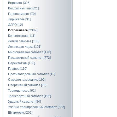
Вертолет
[325]
Воздушный шар
[21]
Гидросамолет
[70]
Дирижабль
[31]
ДЛРО
[12]
Истребитель
[2307]
Конвертоплан
[11]
Легкий самолет
[186]
Летающая лодка
[101]
Многоцелевой самолет
[178]
Пассажирский самолет
[772]
Перехватчик
[136]
Планер
[110]
Противолодочный самолет
[16]
Самолет-разведчик
[197]
Спортивный самолет
[95]
Торпедоносец
[61]
Транспортный самолет
[195]
Ударный самолет
[34]
Учебно-тренировочный самолет
[232]
Штурмовик
[201]