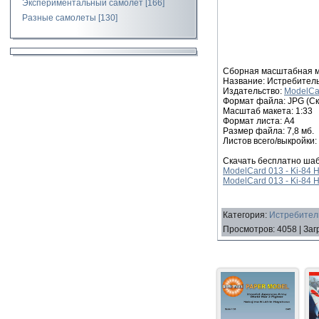
Экспериментальный самолет
[166]
Разные самолеты
[130]
Сборная масштабная мо
Название: Истребитель
Издательство:
ModelCa
Формат файла: JPG (Ск
Масштаб макета: 1:33
Формат листа: А4
Размер файла: 7,8 мб.
Листов всего/выкройки: 
Скачать бесплатно шаб
ModelCard 013 - Ki-84 Ha
ModelCard 013 - Ki-84 H
Категория
:
Истребитель
Просмотров
:
4058
|
Заг