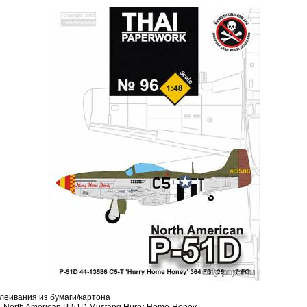
леивания из бумаги/картона
 North American P-51D Mustang Hurry-Home-Honey