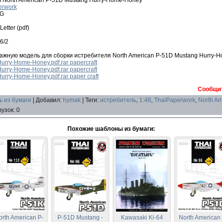
erwork
PG
etter (pdf)
6/2
ажную модель для сборки истребителя North American P-51D Mustang Hurry-
rry-Home-Honey.pdf.rar papercraft
rry-Home-Honey.pdf.rar papercraft
rry-Home-Honey.pdf.rar paper craft
Сообщит
 из бумаги
|
Добавил
:
hymak
|
Теги
:
истребитель
,
1:48
,
ThaiPaperwork
,
North Am
рузок
:
0
Похожие шаблоны из бумаги:
orth American P-
P-51D Mustang -
Kawasaki Ki-64
North American 