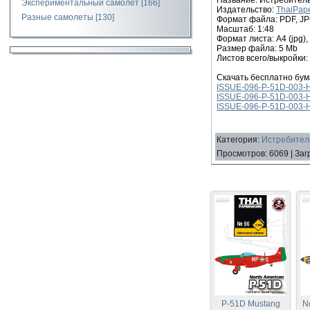
Экспериментальный самолет
[166]
Издательство:
ThaiPap
Разные самолеты
[130]
Формат файла: PDF, J
Масштаб: 1:48
Формат листа: А4 (jpg), L
Размер файла: 5 Mb
Листов всего/выкройки: 
Скачать бесплатно бум
ISSUE-096-P-51D-003-Hu
ISSUE-096-P-51D-003-Hu
ISSUE-096-P-51D-003-Hu
Категория
:
Истребитель
Просмотров
:
6069
|
Заг
P-51D Mustang
N