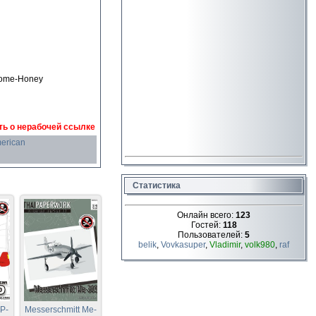
Home-Honey
ь о нерабочей ссылке
erican
Статистика
Онлайн всего:
123
Гостей:
118
Пользователей:
5
belik
,
Vovkasuper
,
Vladimir
,
volk980
,
raf
P-
Messerschmitt Me-