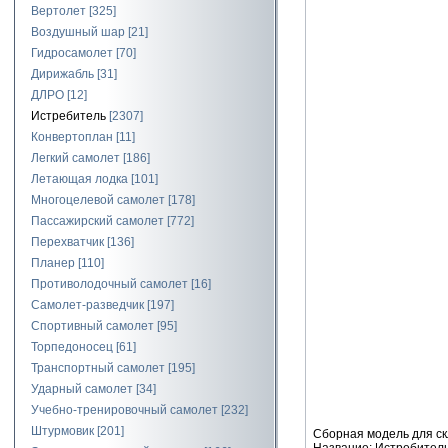
Вертолет
[325]
Воздушный шар
[21]
Гидросамолет
[70]
Дирижабль
[31]
ДЛРО
[12]
Истребитель
[2307]
Конвертоплан
[11]
Легкий самолет
[186]
Летающая лодка
[101]
Многоцелевой самолет
[178]
Пассажирский самолет
[772]
Перехватчик
[136]
Планер
[110]
Противолодочный самолет
[16]
Самолет-разведчик
[197]
Спортивный самолет
[95]
Торпедоносец
[61]
Транспортный самолет
[195]
Ударный самолет
[34]
Учебно-тренировочный самолет
[232]
Штурмовик
[201]
Сборная модель для ск
Название: Истребитель