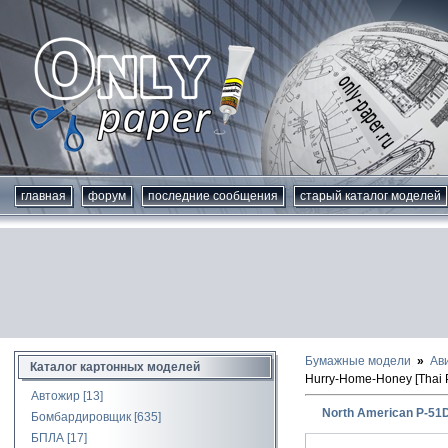
главная
форум
последние сообщения
старый каталог моделей
Бумажные модели
Ав
Каталог картонных моделей
Hurry-Home-Honey [Thai 
Автожир
[13]
North American P-51
Бомбардировщик
[635]
БПЛА
[17]