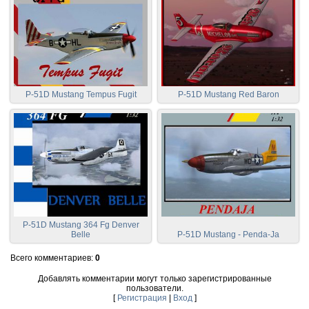
P-51D Mustang Tempus Fugit
P-51D Mustang Red Baron
P-51D Mustang 364 Fg Denver
Belle
P-51D Mustang - Penda-Ja
Всего комментариев
:
0
Добавлять комментарии могут только зарегистрированные
пользователи.
[
Регистрация
|
Вход
]