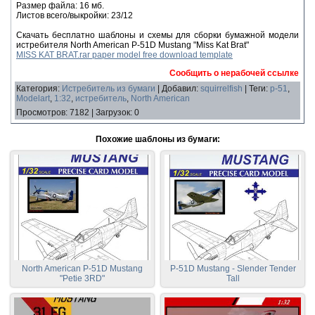
Размер файла: 16 мб.
Листов всего/выкройки: 23/12
Скачать бесплатно шаблоны и схемы для сборки бумажной модели
истребителя North American P-51D Mustang "Miss Kat Brat"
MISS KAT BRAT.rar paper model free download template
Сообщить о нерабочей ссылке
Категория
:
Истребитель из бумаги
|
Добавил
:
squirrelfish
|
Теги
:
p-51
,
Modelart
,
1:32
,
истребитель
,
North American
Просмотров
:
7182
|
Загрузок
:
0
Похожие шаблоны из бумаги:
North American P-51D Mustang
P-51D Mustang - Slender Tender
"Petie 3RD"
Tall