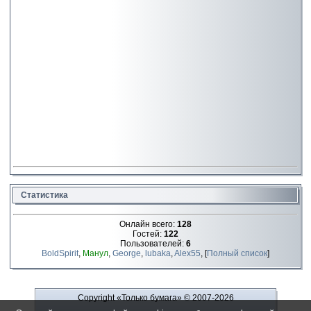
Статистика
Онлайн всего:
128
Гостей:
122
Пользователей:
6
BoldSpirit
,
Манул
,
George
,
lubaka
,
Alex55
, [
Полный список
]
Copyright «Только бумага»
© 2007-2026