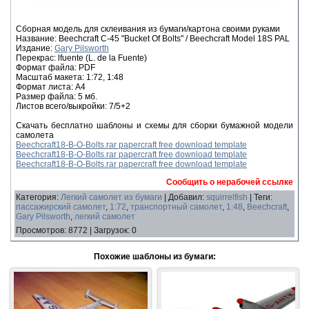
Сборная модель для склеивания из бумаги/картона своими руками
Название: Beechcraft C-45 "Bucket Of Bolts" / Beechcraft Model 18S PAL
Издание:
Gary Pilsworth
Перекрас: lfuente (L. de la Fuente)
Формат файла: PDF
Масштаб макета: 1:72, 1:48
Формат листа: А4
Размер файла: 5 мб.
Листов всего/выкройки: 7/5+2
Скачать бесплатно шаблоны и схемы для сборки бумажной модели
самолета
Beechcraft18-B-O-Bolts.rar papercraft free download template
Beechcraft18-B-O-Bolts.rar papercraft free download template
Beechcraft18-B-O-Bolts.rar papercraft free download template
Сообщить о нерабочей ссылке
Категория
:
Легкий самолет из бумаги
|
Добавил
:
squirrelfish
|
Теги
:
пассажирский самолет
,
1:72
,
транспортный самолет
,
1:48
,
Beechcraft
,
Gary Pilsworth
,
легкий самолет
Просмотров
:
8772
|
Загрузок
:
0
Похожие шаблоны из бумаги: