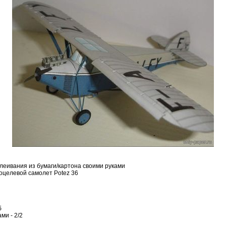
леивания из бумаги/картона своими руками
гоцелевой самолет Potez 36
б
ми - 2/2