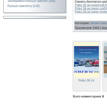
Экспериментальный самолет
[166]
Скачать бесплатно ша
Potez 36.rar papercraft 
Разные самолеты
[130]
Potez 36.rar paper craft
Potez 36.rar paper mode
Категория
:
Легкий само
Просмотров
:
5405
|
Заг
Potez 36-14
Всего комментариев
:
0