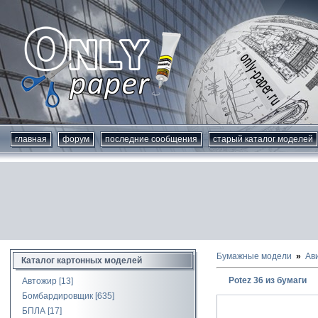
главная
форум
последние сообщения
старый каталог моделей
Бумажные модели
Ав
Каталог картонных моделей
Potez 36 из бумаги
Автожир
[13]
Бомбардировщик
[635]
БПЛА
[17]