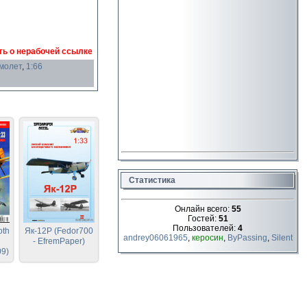
ь о нерабочей ссылке
молет
,
1:66
Статистика
Онлайн всего:
55
Гостей:
51
Пользователей:
4
oth
Як-12Р (Fedor700
andrey06061965
,
керосин
,
ByPassing
,
Silent
- EfremPaper)
09)