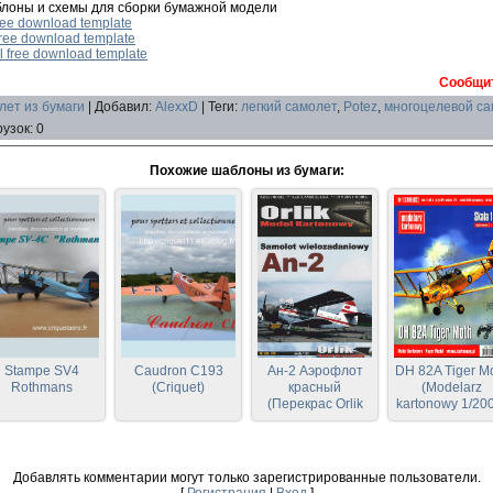
блоны и схемы для сборки бумажной модели
free download template
 free download template
l free download template
Сообщит
лет из бумаги
|
Добавил
:
AlexxD
|
Теги
:
легкий самолет
,
Potez
,
многоцелевой са
рузок
:
0
Похожие шаблоны из бумаги:
Stampe SV4
Caudron C193
Ан-2 Аэрофлот
DH 82A Tiger M
Rothmans
(Criquet)
красный
(Modelarz
(Перекрас Orlik
kartonowy 1/20
075)
Добавлять комментарии могут только зарегистрированные пользователи.
[
Регистрация
|
Вход
]