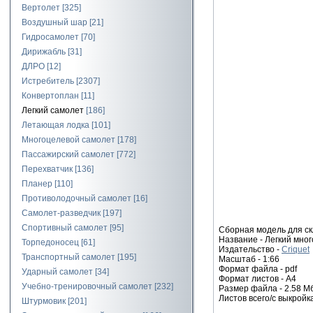
Вертолет
[325]
Воздушный шар
[21]
Гидросамолет
[70]
Дирижабль
[31]
ДЛРО
[12]
Истребитель
[2307]
Конвертоплан
[11]
Легкий самолет
[186]
Летающая лодка
[101]
Многоцелевой самолет
[178]
Пассажирский самолет
[772]
Перехватчик
[136]
Планер
[110]
Противолодочный самолет
[16]
Самолет-разведчик
[197]
Спортивный самолет
[95]
Сборная модель для ск
Название - Легкий мно
Торпедоносец
[61]
Издательство -
Criquet
Транспортный самолет
[195]
Масштаб - 1:66
Формат файла - pdf
Ударный самолет
[34]
Формат листов - A4
Учебно-тренировочный самолет
[232]
Размер файла - 2.58 М
Листов всего/с выкройка
Штурмовик
[201]