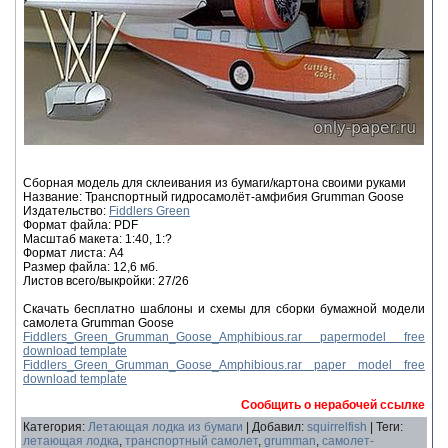
Сборная модель для склеивания из бумаги/картона своими руками
Название: Транспортный гидросамолёт-амфибия Grumman Goose
Издательство:
Fiddlers Green
Формат файла: PDF
Масштаб макета: 1:40, 1:?
Формат листа: А4
Размер файла: 12,6 мб.
Листов всего/выкройки: 27/26
Скачать бесплатно шаблоны и схемы для сборки бумажной модели
самолета Grumman Goose
Fiddlers_Green_Grumman_Goose_Amphibious.rar papermodel free
download template
Fiddlers_Green_Grumman_Goose_Amphibious.rar paper model free
download template
Сообщить о нерабочей ссылке
Категория
:
Летающая лодка из бумаги
|
Добавил
:
squirrelfish
|
Теги
:
летающая лодка
,
транспортный самолет
,
grumman
,
самолет-