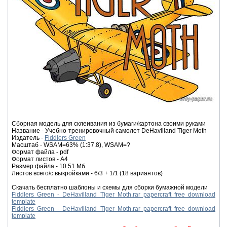
Сборная модель для склеивания из бумаги/картона своими руками
Название - Учебно-тренировочный самолет DeHavilland Tiger Moth
Издатель -
Fiddlers Green
Масштаб - WSAM=63% (1:37.8), WSAM=?
Формат файла - pdf
Формат листов - A4
Размер файла - 10.51 Мб
Листов всего/с выкройками - 6/3 + 1/1 (18 вариантов)
Скачать бесплатно шаблоны и схемы для сборки бумажной модели
Fiddlers Green - DeHavilland Tiger Moth.rar papercraft free download
template
Fiddlers Green - DeHavilland Tiger Moth.rar papercraft free download
template