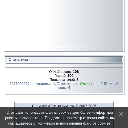
Статистика
Онлайн всего:
108
Гостей:
100
Пользователей:
8
3578995566
,
onlypaperschik
,
Zirnbirnshtain
,
Лукич
,
xenon2
, [
Полный
список
]
Copyright «Только бумага»
© 2007-2026
Этот сайт использует файлы cookies для более комфортной
Рекламодателю
работы пользователя. Продолжая просмотр страниц сайта, вы
Обратная связь
соглашаетесь с
Политикой использования файлов cookies
.
О сайте