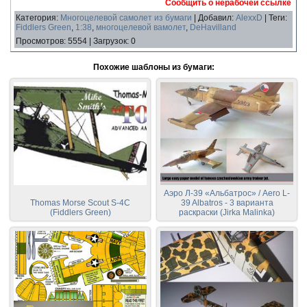
Сообщить о нерабочей ссылке
Категория
:
Многоцелевой самолет из бумаги
|
Добавил
:
AlexxD
|
Теги
:
Fiddlers Green
,
1:38
,
многоцелевой вамолет
,
DeHavilland
Просмотров
:
5554
|
Загрузок
:
0
Похожие шаблоны из бумаги:
Аэро Л-39 «Альбатрос» / Aero L-
Thomas Morse Scout S-4C
39 Albatros - 3 варианта
(Fiddlers Green)
раскраски (Jirka Malinka)