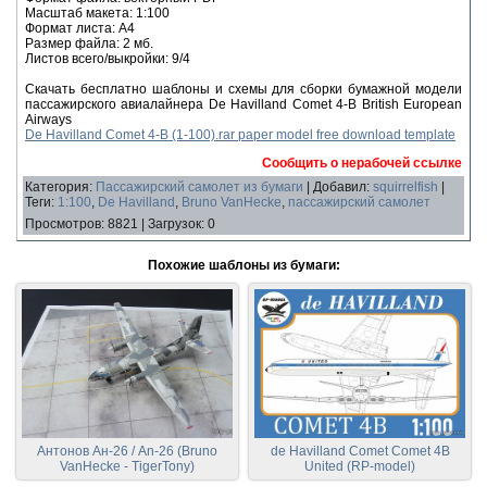
Масштаб макета: 1:100
Формат листа: А4
Размер файла: 2 мб.
Листов всего/выкройки: 9/4
Скачать бесплатно шаблоны и схемы для сборки бумажной модели
пассажирского авиалайнера De Havilland Comet 4-B British European
Airways
De Havilland Comet 4-B (1-100).rar paper model free download template
Сообщить о нерабочей ссылке
Категория
:
Пассажирский самолет из бумаги
|
Добавил
:
squirrelfish
|
Теги
:
1:100
,
De Havilland
,
Bruno VanHecke
,
пассажирский самолет
Просмотров
:
8821
|
Загрузок
:
0
Похожие шаблоны из бумаги:
Антонов Ан-26 / An-26 (Bruno
de Havilland Comet Comet 4B
VanHecke - TigerTony)
United (RP-model)