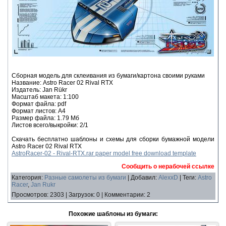
Сборная модель для склеивания из бумаги/картона своими руками
Название: Astro Racer 02 Rival RTX
Издатель: Jan Rükr
Масштаб макета: 1:100
Формат файла: pdf
Формат листов: A4
Размер файла: 1.79 Мб
Листов всего/выкройки: 2/1
Скачать бесплатно шаблоны и схемы для сборки бумажной модели
Astro Racer 02 Rival RTX
AstroRacer-02 - Rival-RTX.rar paper model free download template
Сообщить о нерабочей ссылке
Категория
:
Разные самолеты из бумаги
|
Добавил
:
AlexxD
|
Теги
:
Astro
Racer
,
Jan Rukr
Просмотров
:
2303
|
Загрузок
:
0
|
Комментарии
:
2
Похожие шаблоны из бумаги: