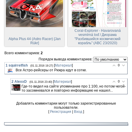
Coral-Explorer - Havarovaná
vesmírná loď / Диорама
Alpha Plus 44 (Astro Racer) [Jan
"Разбившийся космический
Rükr]
корабль" (ABC 23/2020)
Всего комментариев
:
2
Порядок вывода комментариев:
1
squirrelfish
[
Материал
]
0
(01.11.2016 19:27)
Все Астро-рейсеры от Рюкра идут в сотке.
2
AlexxD
[
Материал
]
0
(01.11.2016 23:40)
Где-то видел на сайте упоминание про 1:100, но потом чегой-
то засомневался и повторно информацию не нашел...
Добавлять комментарии могут только зарегистрированные
пользователи.
[
Регистрация
|
Вход
]