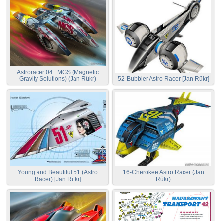
Astroracer 04 : MGS (Magnetic
Gravity Solutions) (Jan Rükr)
52-Bubbler Astro Racer [Jan Rükr]
Young and Beautiful 51 (Astro
16-Cherokee Astro Racer (Jan
Racer) [Jan Rükr]
Rükr)