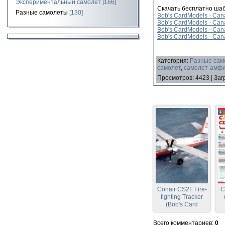
Экспериментальный самолет
[166]
Скачать бесплатно ша
Разные самолеты
[130]
Bob's CardModels - Cana
Bob's CardModels - Cana
Bob's CardModels - Cana
Bob's CardModels - Cana
Категория
:
Разные сам
самолет
,
самолет-амф
Просмотров
:
4423
|
Заг
Conair CS2F Fire-
C
fighting Tracker
(Bob's Card
Models)
Всего комментариев
:
0