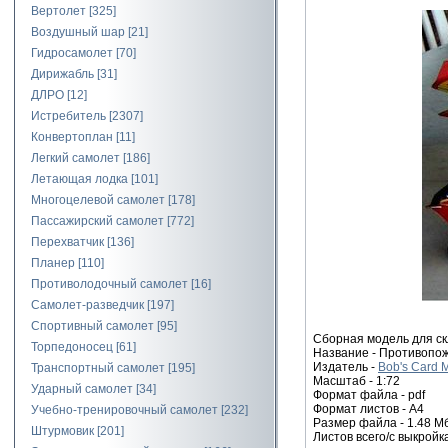
Вертолет
[325]
Воздушный шар
[21]
Гидросамолет
[70]
Дирижабль
[31]
ДЛРО
[12]
Истребитель
[2307]
Конвертоплан
[11]
Легкий самолет
[186]
Летающая лодка
[101]
Многоцелевой самолет
[178]
Пассажирский самолет
[772]
Перехватчик
[136]
Планер
[110]
Противолодочный самолет
[16]
Самолет-разведчик
[197]
Спортивный самолет
[95]
Сборная модель для ск
Торпедоносец
[61]
Название - Противопо
Издатель -
Bob's Card 
Транспортный самолет
[195]
Масштаб - 1:72
Ударный самолет
[34]
Формат файла - pdf
Формат листов - A4
Учебно-тренировочный самолет
[232]
Размер файла - 1.48 М
Штурмовик
[201]
Листов всего/с выкройка