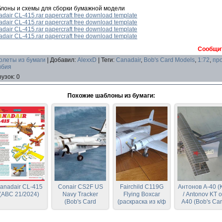
блоны и схемы для сборки бумажной модели
dair CL-415.rar papercraft free download template
dair CL-415.rar papercraft free download template
dair CL-415.rar papercraft free download template
dair CL-415.rar papercraft free download template
Сообщит
олеты из бумаги
|
Добавил
:
AlexxD
|
Теги
:
Canadair
,
Bob's Card Models
,
1:72
,
пр
ибия
рузок
:
0
Похожие шаблоны из бумаги:
anadair CL-415
Conair CS2F US
Fairchild C119G
Антонов А-40 (
(ABC 21/2024)
Navy Tracker
Flying Boxcar
/ Antonov KT o
(Bob's Card
(раскраска из к/ф
A40 (Bob's Ca
Models)
The Flight of the
Models)
Phoenix)