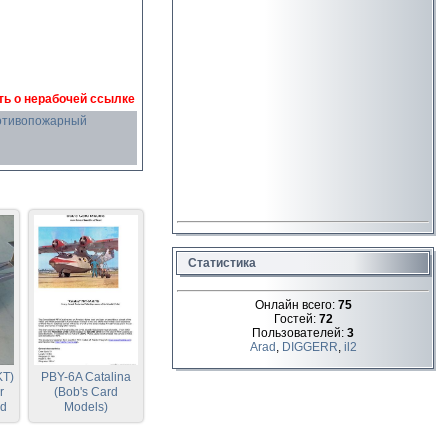
ь о нерабочей ссылке
отивопожарный
Статистика
Онлайн всего:
75
Гостей:
72
Пользователей:
3
Arad
,
DIGGERR
,
il2
KT)
PBY-6A Catalina
r
(Bob's Card
rd
Models)