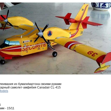
леивания из бумаги/картона своими руками
жарный самолет-амфибия Canadair CL-415
Models
б
ми - 15/11