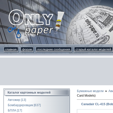
главная
форум
последние сообщения
старый каталог моделей
Бумажные модели
Ав
Каталог картонных моделей
Card Models)
Автожир
[13]
Canadair CL-415 (Bob
Бомбардировщик
[637]
БПЛА
[17]