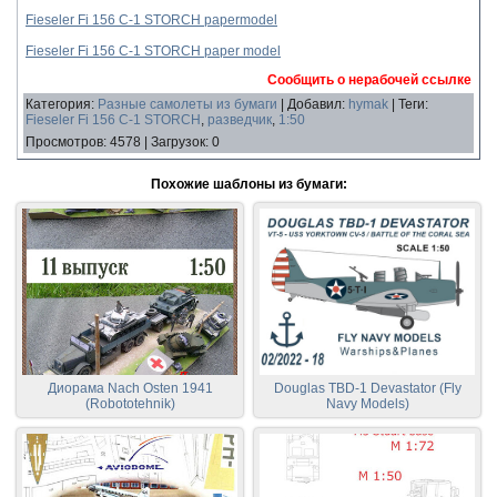
Fieseler Fi 156 C-1 STORCH papermodel
Fieseler Fi 156 C-1 STORCH paper model
Сообщить о нерабочей ссылке
Категория
:
Разные самолеты из бумаги
|
Добавил
:
hymak
|
Теги
:
Fieseler Fi 156 C-1 STORCH
,
разведчик
,
1:50
Просмотров
:
4578
|
Загрузок
:
0
Похожие шаблоны из бумаги:
Диорама Nach Osten 1941
Douglas TBD-1 Devastator (Fly
(Robototehnik)
Navy Models)