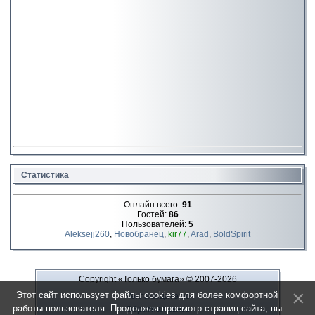
Статистика
Онлайн всего:
91
Гостей:
86
Пользователей:
5
Aleksejj260
,
Новобранец
,
kir77
,
Arad
,
BoldSpirit
Copyright «Только бумага»
© 2007-2026
Этот сайт использует файлы cookies для более комфортной
Рекламодателю
работы пользователя. Продолжая просмотр страниц сайта, вы
Обратная связь