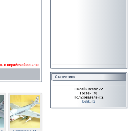
ь о нерабочей ссылке
Статистика
Онлайн всего:
72
Гостей:
70
Пользователей:
2
belik
,
il2