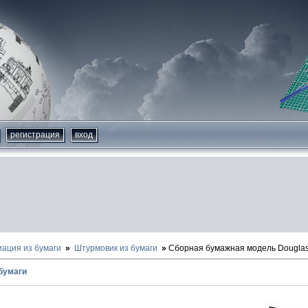
регистрация
вход
иация из бумаги
Штурмовик из бумаги
Сборная бумажная модель Dougla
бумаги