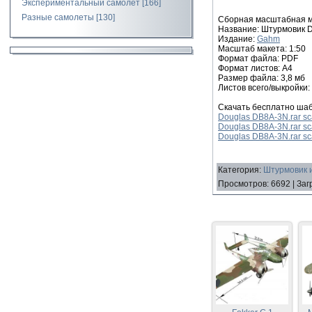
Экспериментальный самолет
[166]
Разные самолеты
[130]
Сборная масштабная мо
Название: Штурмовик 
Издание:
Gahm
Масштаб макета: 1:50
Формат файла: PDF
Формат листов: A4
Размер файла: 3,8 мб
Листов всего/выкройки: 
Скачать бесплатно ша
Douglas DB8A-3N.rar sca
Douglas DB8A-3N.rar sca
Douglas DB8A-3N.rar sc
Категория
:
Штурмовик 
Просмотров
:
6692
|
Заг