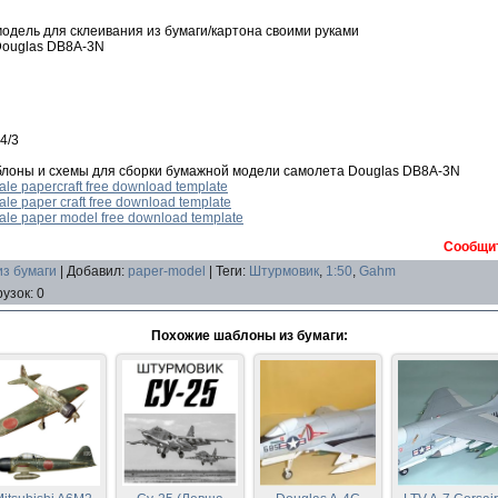
дель для склеивания из бумаги/картона своими руками
Douglas DB8A-3N
4/3
блоны и схемы для сборки бумажной модели самолета Douglas DB8A-3N
le papercraft free download template
le paper craft free download template
ale paper model free download template
Сообщит
из бумаги
|
Добавил
:
paper-model
|
Теги
:
Штурмовик
,
1:50
,
Gahm
рузок
:
0
Похожие шаблоны из бумаги: