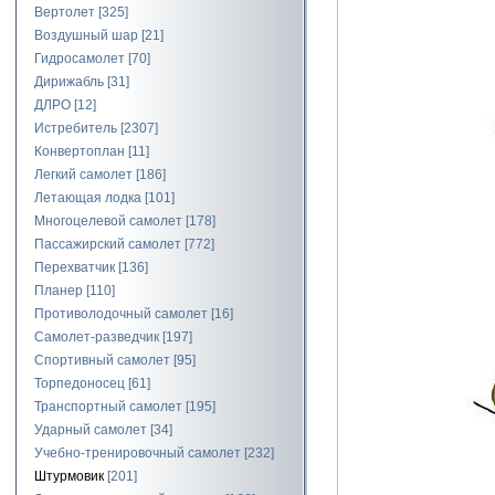
Вертолет
[325]
Воздушный шар
[21]
Гидросамолет
[70]
Дирижабль
[31]
ДЛРО
[12]
Истребитель
[2307]
Конвертоплан
[11]
Легкий самолет
[186]
Летающая лодка
[101]
Многоцелевой самолет
[178]
Пассажирский самолет
[772]
Перехватчик
[136]
Планер
[110]
Противолодочный самолет
[16]
Самолет-разведчик
[197]
Спортивный самолет
[95]
Торпедоносец
[61]
Транспортный самолет
[195]
Ударный самолет
[34]
Учебно-тренировочный самолет
[232]
Штурмовик
[201]