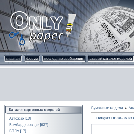
главная
форум
последние сообщения
старый каталог моделей
Бумажные модели
Ав
Каталог картонных моделей
Douglas DB8A-3N из 
Автожир
[13]
Бомбардировщик
[637]
БПЛА
[17]