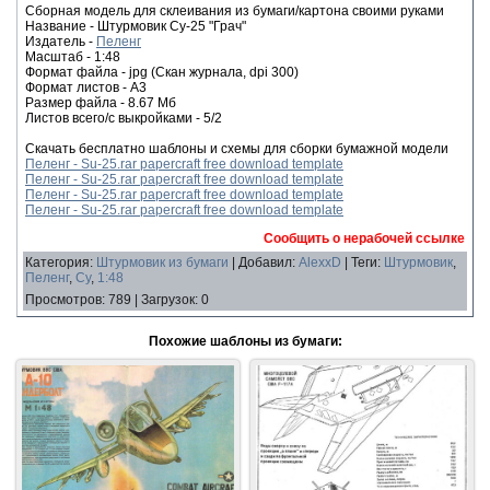
Сборная модель для склеивания из бумаги/картона своими руками
Название - Штурмовик Су-25 "Грач"
Издатель -
Пеленг
Масштаб - 1:48
Формат файла - jpg (Скан журнала, dpi 300)
Формат листов - A3
Размер файла - 8.67 Мб
Листов всего/с выкройками - 5/2
Скачать бесплатно шаблоны и схемы для сборки бумажной модели
Пеленг - Su-25.rar papercraft free download template
Пеленг - Su-25.rar papercraft free download template
Пеленг - Su-25.rar papercraft free download template
Пеленг - Su-25.rar papercraft free download template
Сообщить о нерабочей ссылке
Категория
:
Штурмовик из бумаги
|
Добавил
:
AlexxD
|
Теги
:
Штурмовик
,
Пеленг
,
Су
,
1:48
Просмотров
:
789
|
Загрузок
:
0
Похожие шаблоны из бумаги: