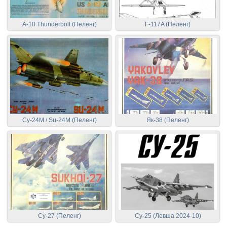
A-10 Thunderbolt (Пеленг)
F-117A (Пеленг)
Су-24М / Su-24M (Пеленг)
Як-38 (Пеленг)
Су-27 (Пеленг)
Су-25 (Левша 2024-10)