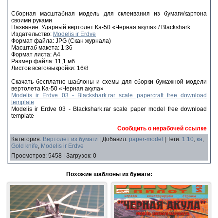
Сборная масштабная модель для склеивания из бумаги/картона
своими руками
Название: Ударный вертолет Ка-50 «Черная акула» / Blackshark
Издательство:
Modelis ir Erdve
Формат файла: JPG (Скан журнала)
Масштаб макета: 1:36
Формат листа: А4
Размер файла: 11,1 мб.
Листов всего/выкройки: 16/8
Скачать бесплатно шаблоны и схемы для сборки бумажной модели
вертолета Ка-50 «Черная акула»
Modelis ir Erdve 03 - Blackshark.rar scale papercraft free download
template
Modelis ir Erdve 03 - Blackshark.rar scale paper model free download
template
Сообщить о нерабочей ссылке
Категория
:
Вертолет из бумаги
|
Добавил
:
paper-model
|
Теги
:
1:10
,
ка
,
Gold knife
,
Modelis ir Erdve
Просмотров
:
5458
|
Загрузок
:
0
Похожие шаблоны из бумаги: