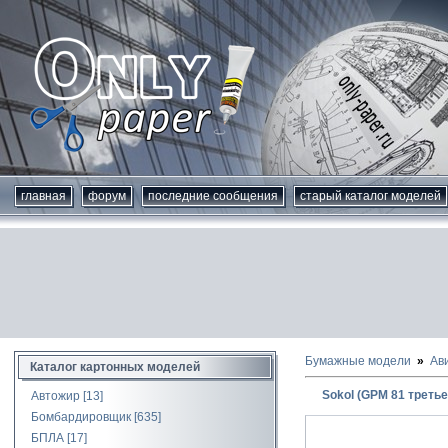
главная
форум
последние сообщения
старый каталог моделей
Бумажные модели
Ав
Каталог картонных моделей
Sokol (GPM 81 третье
Автожир
[13]
Бомбардировщик
[635]
БПЛА
[17]