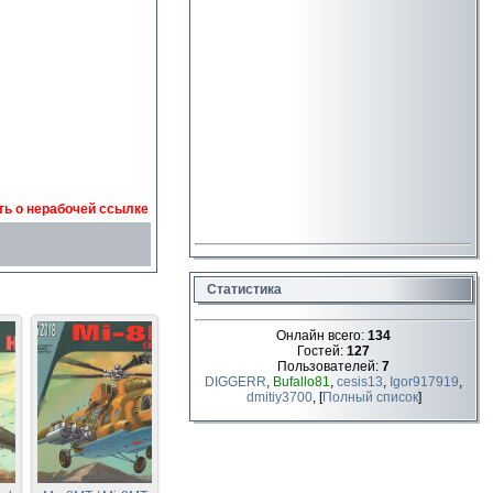
ь о нерабочей ссылке
Статистика
Онлайн всего:
134
Гостей:
127
Пользователей:
7
DIGGERR
,
Bufallo81
,
cesis13
,
Igor917919
,
dmitiy3700
, [
Полный список
]