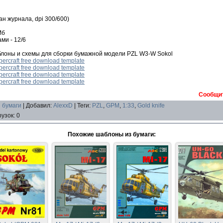
ан журнала, dpi 300/600)
Мб
ми - 12/6
лоны и схемы для сборки бумажной модели PZL W3-W Sokol
percraft free download template
percraft free download template
percraft free download template
percraft free download template
Сообщит
 бумаги
|
Добавил
:
AlexxD
|
Теги
:
PZL
,
GPM
,
1:33
,
Gold knife
рузок
:
0
Похожие шаблоны из бумаги: