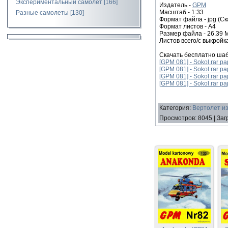
Экспериментальный самолет
[166]
Издатель -
GPM
Масштаб - 1:33
Разные самолеты
[130]
Формат файла - jpg (Ск
Формат листов - A4
Размер файла - 26.39 
Листов всего/с выкройка
Скачать бесплатно шаб
[GPM 081] - Sokol.rar pa
[GPM 081] - Sokol.rar pa
[GPM 081] - Sokol.rar pa
[GPM 081] - Sokol.rar pa
Категория
:
Вертолет из
Просмотров
:
8045
|
Заг