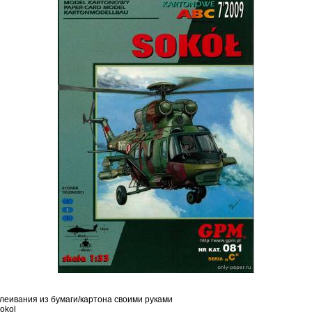
леивания из бумаги/картона своими руками
okol