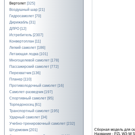
Вертолет
[325]
Воздушный шар
[21]
Гидросамолет
[70]
Дирижабль
[31]
ДЛРО
[12]
Истребитель
[2307]
Конвертоплан
[11]
Легкий самолет
[186]
Летающая лодка
[101]
Многоцелевой самолет
[178]
Пассажирский самолет
[772]
Перехватчик
[136]
Планер
[110]
Противолодочный самолет
[16]
Самолет-разведчик
[197]
Спортивный самолет
[95]
Торпедоносец
[61]
Транспортный самолет
[195]
Ударный самолет
[34]
Учебно-тренировочный самолет
[232]
Сборная модель для ск
Штурмовик
[201]
Название - PZL W3-W S