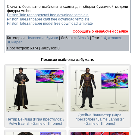
Скачать бесплатно шаблоны и схемы для сборки бумажной модели
фигуры Archer
Priston Tale.rar papercraft free download template
Priston Tale.rar paper craft free download template
Priston Tale.rar paper model free download template
Сообщить о нерабочей ссылке
Категория
:
Человек из бумаги
|
Добавил
:
AlexxD
|
Теги
:
1:4
,
человек
,
3DPaper
Просмотров
:
6374
|
Загрузок
:
0
Похожие шаблоны из бумаги:
Джейме Ланнистер (Игра
Петир Бейлиш (Игра престолов) /
престолов) / Jaime Lannister
Petyr Baelish (Game of Thrones)
(Game of Thrones)