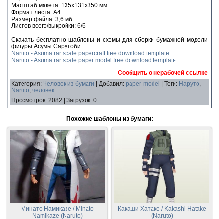
Масштаб макета: 135х131х350 мм
Формат листа: А4
Размер файла: 3,6 мб.
Листов всего/выкройки: 6/6
Скачать бесплатно шаблоны и схемы для сборки бумажной модели
фигуры Асумы Сарутоби
Naruto - Asuma.rar scale papercraft free download template
Naruto - Asuma.rar scale paper model free download template
Сообщить о нерабочей ссылке
Категория
:
Человек из бумаги
|
Добавил
:
paper-model
|
Теги
:
Наруто
,
Naruto
,
человек
Просмотров
:
2082
|
Загрузок
:
0
Похожие шаблоны из бумаги:
Минато Намиказе / Minato
Какаши Хатаке / Kakashi Hatake
Namikaze (Naruto)
(Naruto)