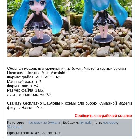
Сборная модель для склеивания из бумаги/картона своими руками
Название: Hatsune Miku Vocaloid
Формат файла: PDF, PDO, JPG
Масштаб макета: ?
Формат листа: А4
Размер файла: 3 мб.
Листов с выкройками: 2/2
Скачать бесплатно шаблоны и схемы для сборки бумажной модели
фигуры Hatsune Miku
Сообщить о нерабочей ссылке
Категория
:
Человек из бумаги
|
Добавил
:
hymak
|
Теги
:
человек
,
Vocaloid
Просмотров
:
4745
|
Загрузок
:
0