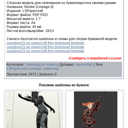
Сборная модель для склеивания из бумаги/картона своими руками
Название: Nordie (Lineage II)
Издание: LSPapercraft
Формат файла: PDF PDO
Масштаб макета: 1:?
Формат листа: А4
Размер файла: 45 мб.
Листов всего/выкройки: 18/13
Скачать бесплатно шаблоны и схемы для сборки бумажной модели
casadora15.rar papercraft free download template
casadora15.rar papercraft free download template
casadora15.rar papercraft free download template
Сообщить о нерабочей ссылке
Категория
:
Гуманоид из бумаги
|
Добавил
:
squirrelfish
|
Теги
:
LSPapercraft
,
Lineage
,
гуманоид
Просмотров
:
2975
|
Загрузок
:
0
Похожие шаблоны из бумаги: