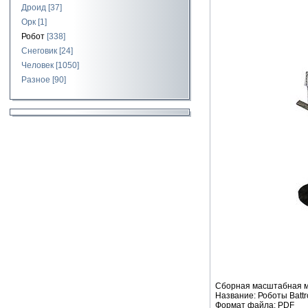
Дроид
[37]
Орк
[1]
Робот
[338]
Снеговик
[24]
Человек
[1050]
Разное
[90]
Сборная масштабная мо
Название: Роботы Battr
Формат файла: PDF