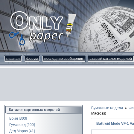
главная
форум
последние сообщения
старый каталог моделей
Бумажные модели
Фи
Каталог картонных моделей
Macross)
Воин
[303]
Battroid Mode VF-1 Va
Гуманоид
[200]
Дед Мороз
[41]