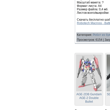
Масштаб макета: ?
Формат листа: А4
Размер файла: 0,4 мб.
Листов всего/выкройки: 
Скачать бесплатно шаб
Robotech Macross - Batt
Категория
:
Робот из бу
Просмотров
:
6154
|
Заг
AGE-2DB Gundam
S
AGE-2 Double
Bullet