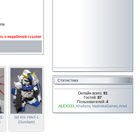
rie
ь о нерабочей ссылке
Статистика
Онлайн всего:
91
Гостей:
87
Пользователей:
4
ALEX333
,
Khafizov
,
VadimkaGamer
,
Arad
E-
SD RX-78NT-1
e
(Gundam)