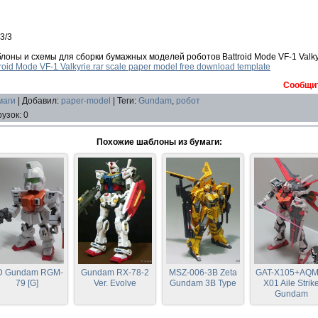
3/3
лоны и схемы для сборки бумажных моделей роботов Battroid Mode VF-1 Valky
roid Mode VF-1 Valkyrie.rar scale paper model free download template
Сообщит
маги
|
Добавил
:
paper-model
|
Теги
:
Gundam
,
робот
рузок
:
0
Похожие шаблоны из бумаги:
D Gundam RGM-
Gundam RX-78-2
MSZ-006-3B Zeta
GAT-X105+AQM
79 [G]
Ver. Evolve
Gundam 3B Type
X01 Aile Strik
Gundam