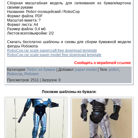
Сборная масштабная модель для склеивания из бумаги/картона
своими руками
Название: Робот-полицейский / RoboCop
Формат файла: PDF
Масштаб макета: ?
Формат листа: А4
Размер файла: 0,4 мб.
Листов всего/выкройки: 2/2
Скачать бесплатно шаблоны и схемы для сборки бумажной модели
фигуры Робокопа
RoboCop.rar scale papercraft free download template
RoboCop.rar scale paper model free download template
Сообщить о нерабочей ссылке
Категория
:
Робот из бумаги
|
Добавил
:
paper-model
|
Теги
:
робот
,
Robocop
,
Робокоп
Просмотров
:
2511
|
Загрузок
:
0
Похожие шаблоны из бумаги: