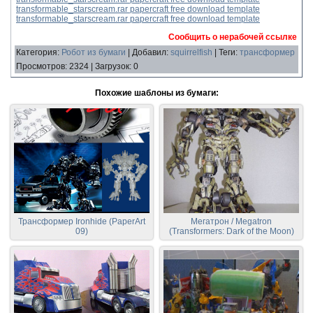
transformable_starscream.rar papercraft free download template
transformable_starscream.rar papercraft free download template
Сообщить о нерабочей ссылке
Категория
:
Робот из бумаги
|
Добавил
:
squirrelfish
|
Теги
:
трансформер
Просмотров
:
2324
|
Загрузок
:
0
Похожие шаблоны из бумаги:
Трансформер Ironhide (PaperArt
Мегатрон / Megatron
09)
(Transformers: Dark of the Moon)