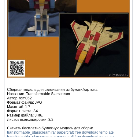
Сборная модель для склеивания из бумаги/картона
Название: Transformable Starscream
Автор: tom062
Формат файла: JPG
Масштаб: 1:?
Формат листа: А4
Размер файла: 3 мб.
Листов всего/выкройки: 3/2
Скачать бесплатно бумажную модель для сборки
transformable_starscream.rar papercraft free download template
transformable_starscream.rar papercraft free download template