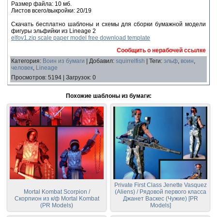
Размер файла: 10 мб.
Листов всего/выкройки: 20/19
Скачать бесплатно шаблоны и схемы для сборки бумажной модели
фигуры эльфийки из Lineage 2
elfov1.zip scale paper model free download template
Сообщить о нерабочей ссылке
Категория
:
Воин из бумаги
|
Добавил
:
squirrelfish
|
Теги
:
эльф
,
воин
,
человек
,
Lineage
Просмотров
:
5194
|
Загрузок
:
0
Похожие шаблоны из бумаги:
Private First Class Jenette Vasquez
Mortal Kombat Scorpion /
(Aliens) / Рядовой первого класса
Скорпион из к/ф Mortal Kombat
Джанет Васкес (Чужие) [PR
(PR Models)
Models]