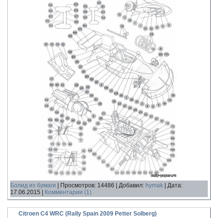
Болид из бумаги
|
Просмотров:
14486
|
Добавил:
hymak
|
Дата:
17.06.2015
|
Комментарии (1)
Citroen C4 WRC (Rally Spain 2009 Petter Solberg)