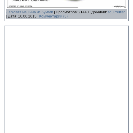
Легковая машина из бумаги
|
Просмотров:
21440
|
Добавил:
squirrelfish
|
Дата:
16.06.2015
|
Комментарии (3)