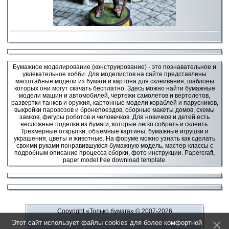
Бумажное моделирование (конструирование) - это познавательное и
увлекательное хобби. Для моделистов на сайте представлены
масштабные модели из бумаги и картона для склеивания, шаблоны
которых они могут скачать бесплатно. Здесь можно найти бумажные
модели машин и автомобилей, чертежи самолетов и вертолетов,
развертки танков и оружия, картонные модели кораблей и парусников,
выкройки паровозов и бронепоездов, сборные макеты домов, схемы
замков, фигуры роботов и человечков. Для новичков и детей есть
несложные поделки из бумаги, которые легко собрать и склеить.
Трехмерные открытки, объемные картины, бумажные игрушки и
украшения, цветы и животные. На форуме можно узнать как сделать
своими руками понравившуюся бумажную модель, мастер-классы с
подробным описание процесса сборки, фото инструкции. Papercraft,
paper model free download template.
Copyright «Только бумага»
© 2007-2026
Этот сайт использует файлы cookies для более комфортной
Рекламодателю