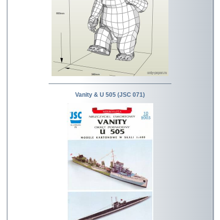
Vanity & U 505 (JSC 071)