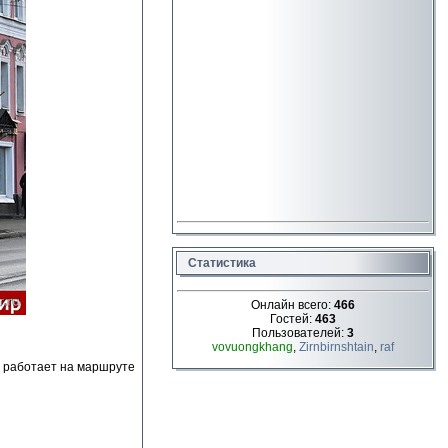
Статистика
Онлайн всего:
466
Гостей:
463
Пользователей:
3
vovuongkhang
,
Zirnbirnshtain
,
raf
с работает на маршруте