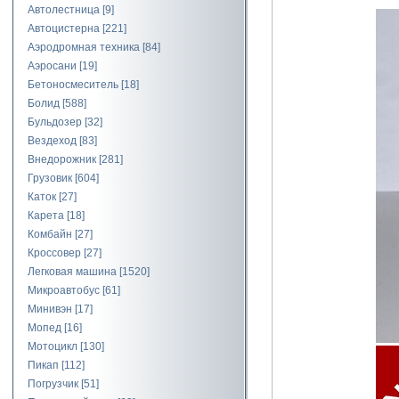
Автолестница
[9]
Автоцистерна
[221]
Аэродромная техника
[84]
Аэросани
[19]
Бетоносмеситель
[18]
Болид
[588]
Бульдозер
[32]
Вездеход
[83]
Внедорожник
[281]
Грузовик
[604]
Каток
[27]
Карета
[18]
Комбайн
[27]
Кроссовер
[27]
Легковая машина
[1520]
Микроавтобус
[61]
Минивэн
[17]
Мопед
[16]
Мотоцикл
[130]
Пикап
[112]
Погрузчик
[51]