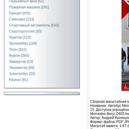
Подъемный кран
[62]
Пожарная машина
[191]
Прицеп
[255]
Самосвал
[133]
Спортивный автомобиль
[640]
Спортпрототип
[30]
Трактор
[123]
Троллейбус
[109]
Тягач
[322]
Фургон
[260]
Эвакуатор
[23]
Экскаватор
[66]
Электробус
[20]
Разное
[91]
Сборная масштабная мо
Название: Автобус Mer
15. Доступна упрощённ
Mercedes-Benz O405 bus 
Автор: Андрей Кузнецов
Формат файла: PDF JP
Масштаб макета: 1:87 