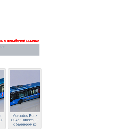
ь о нерабочей ссылке
des
z
Mercedes-Benz
LF
O345 Conecto LF
с баннером ко
Дню Победы