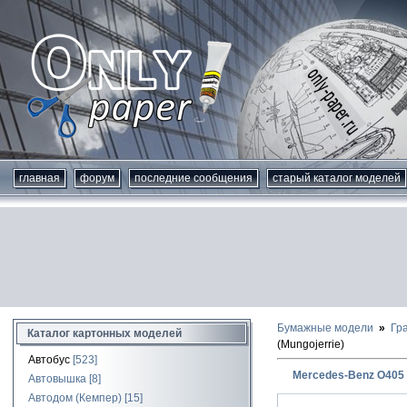
главная
форум
последние сообщения
старый каталог моделей
Бумажные модели
Гр
Каталог картонных моделей
(Mungojerrie)
Автобус
[523]
Mercedes-Benz O405 (
Автовышка
[8]
Автодом (Кемпер)
[15]