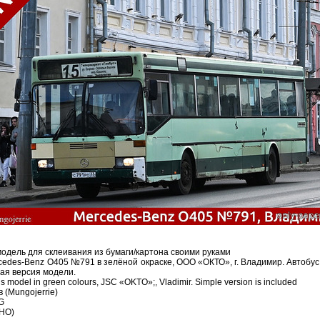
дель для склеивания из бумаги/картона своими руками
cedes-Benz O405 №791 в зелёной окраске, ООО «ОКТО», г. Владимир. Автобу
ая версия модели.
model in green colours, JSC «OKTO»;, Vladimir. Simple version is included
 (Mungojerrie)
G
(HO)