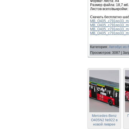
Формат листа: А4
Размер файла: 18,7 мб.
Листов всего/выкройки:
Скачать бесплатно шаб
MB_O405_c791po33_m1_60
MB_O405_c791po33_m1_60
MB_O405_c791po33_m1_6
MB_O405_c791po33_m1_6
Категория
:
Автобус из 
Просмотров
:
3087
|
Заг
Mercedes-Benz
O405N2 №922 в
новой ливрее
транспорта
"В