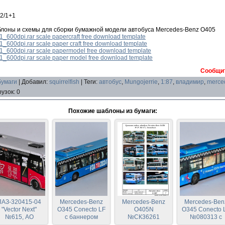
 2/1+1
лоны и схемы для сборки бумажной модели автобуса Mercedes-Benz O405
0dpi.rar scale papercraft free download template
0dpi.rar scale paper craft free download template
00dpi.rar scale papermodel free download template
00dpi.rar scale paper model free download template
Сообщит
бумаги
|
Добавил
:
squirrelfish
|
Теги
:
автобус
,
Mungojerrie
,
1:87
,
владимир
,
merce
рузок
:
0
Похожие шаблоны из бумаги:
ПАЗ-320415-04
Mercedes-Benz
Mercedes-Benz
Mercedes-Ben
"Vector Next"
O345 Conecto LF
O405N
O345 Conecto 
№615, АО
с баннером
№СК36261
№080313 с
ладимирпассажиртранс",
#ЗаБег2024
(Mungojerrie -
новогодним