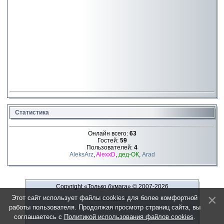
Статистика
Онлайн всего:
63
Гостей:
59
Пользователей:
4
AleksArz
,
AlexxD
,
дед-ОК
,
Arad
Copyright «Только бумага»
© 2007-2026
Этот сайт использует файлы cookies для более комфортной
Рекламодателю
работы пользователя. Продолжая просмотр страниц сайта, вы
Обратная связь
соглашаетесь с
Политикой использования файлов cookies
.
О сайте