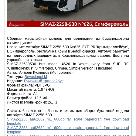
Сборная масштабная модель для склеивания из бумаги/картона
своими руками
Название: Автобус SIMAZ-2258-530 №626, ГУП РК "Крымтроллейбус",
г. Симферополь, республика Крым в белой окраске. Автобус работает
на пригородных маршрутах в Красногвардейском районе. Доступна
упрощённая версия
SIMAZ-22580530 bus model #626 in white livery from SUE RC
"Crimtrolleybus", Simferopol, Crimea. Simple version is included
Автор: Андрей Кузнецов (Mungojerrie)
Текстуры:
Sevastopol M
Издание:
Бумажный троллейбус
Формат файла: PDF JPG
Масштаб макета: 1:87 (HO)
Формат листа: А4
Размер файла: 12,5 мб.
Листов всего/выкройки: 2/1+1
Скачать бесплатно шаблоны и схемы для сборки бумажной модели
автобуса SIMAZ-2258-530
SIMAZ-2258_aa62682_m1_600dpi.rar scale papercraft free download
template
SIMAZ-2258_aa62682_m1_600dpi.rar scale papercraft free download
template