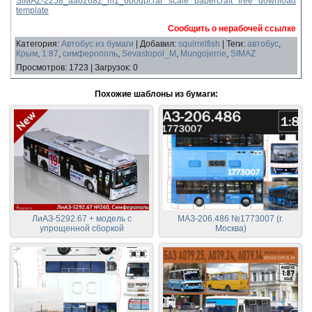
SIMAZ-2258_aa62682_m1_600dpi.rar scale papercraft free download
template
Сообщить о нерабочей ссылке
Категория
:
Автобус из бумаги
|
Добавил
:
squirrelfish
|
Теги
:
автобус
,
Крым
,
1:87
,
симферополь
,
Sevastopol_M
,
Mungojerrie
,
SIMAZ
Просмотров
:
1723
|
Загрузок
:
0
Похожие шаблоны из бумаги:
ЛиАЗ-5292.67 + модель с
МАЗ-206.486 №1773007 (г.
упрощенной сборкой
Москва)