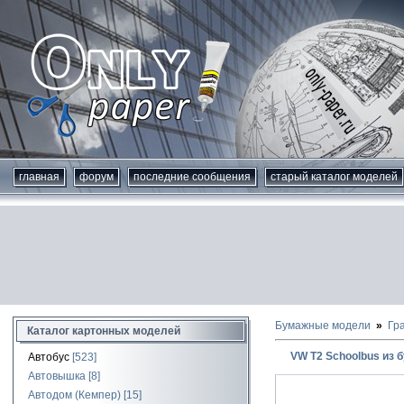
главная
форум
последние сообщения
старый каталог моделей
Бумажные модели
Гр
Каталог картонных моделей
VW T2 Schoolbus из 
Автобус
[523]
Автовышка
[8]
Автодом (Кемпер)
[15]