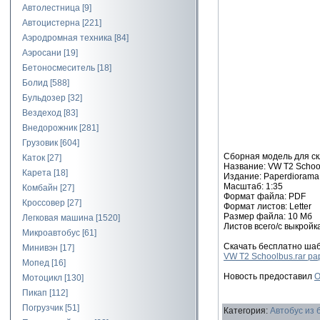
Автолестница
[9]
Автоцистерна
[221]
Аэродромная техника
[84]
Аэросани
[19]
Бетоносмеситель
[18]
Болид
[588]
Бульдозер
[32]
Вездеход
[83]
Внедорожник
[281]
Грузовик
[604]
Сборная модель для ск
Каток
[27]
Название: VW T2 Schoo
Карета
[18]
Издание: Paperdiorama
Масштаб: 1:35
Комбайн
[27]
Формат файла: PDF
Кроссовер
[27]
Формат листов: Letter
Размер файла: 10 Мб
Легковая машина
[1520]
Листов всего/с выкройка
Микроавтобус
[61]
Скачать бесплатно ша
Минивэн
[17]
VW T2 Schoolbus.rar pap
Мопед
[16]
Новость предоставил
O
Мотоцикл
[130]
Пикап
[112]
Погрузчик
[51]
Категория
:
Автобус из 