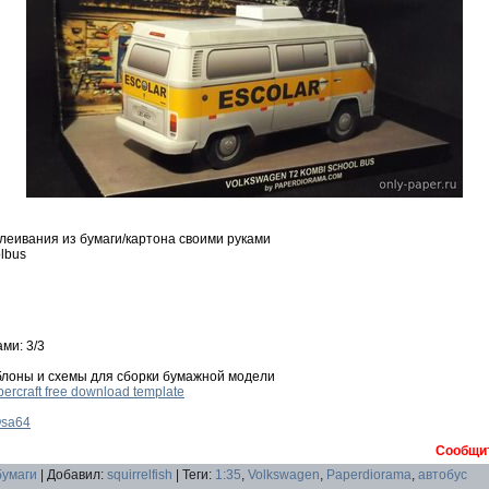
леивания из бумаги/картона своими руками
lbus
ми: 3/3
блоны и схемы для сборки бумажной модели
ercraft free download template
sa64
Сообщит
бумаги
|
Добавил
:
squirrelfish
|
Теги
:
1:35
,
Volkswagen
,
Paperdiorama
,
автобус