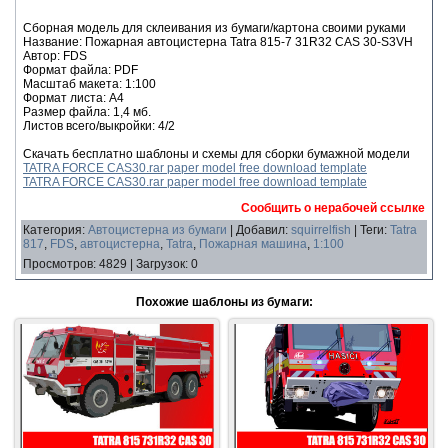
Сборная модель для склеивания из бумаги/картона своими руками
Название: Пожарная автоцистерна Tatra 815-7 31R32 CAS 30-S3VH
Автор: FDS
Формат файла: PDF
Масштаб макета: 1:100
Формат листа: А4
Размер файла: 1,4 мб.
Листов всего/выкройки: 4/2
Скачать бесплатно шаблоны и схемы для сборки бумажной модели
TATRA FORCE CAS30.rar paper model free download template
TATRA FORCE CAS30.rar paper model free download template
Сообщить о нерабочей ссылке
Категория
:
Автоцистерна из бумаги
|
Добавил
:
squirrelfish
|
Теги
:
Tatra
817
,
FDS
,
автоцистерна
,
Tatra
,
Пожарная машина
,
1:100
Просмотров
:
4829
|
Загрузок
:
0
Похожие шаблоны из бумаги: