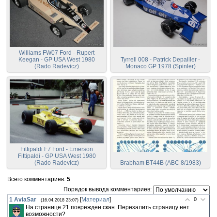
Williams FW07 Ford - Rupert
Keegan - GP USA West 1980
Tyrrell 008 - Patrick Depailler -
(Rado Radevicz)
Monaco GP 1978 (Spinler)
Fittipaldi F7 Ford - Emerson
Fittipaldi - GP USA West 1980
(Rado Radevicz)
Brabham BT44B (ABC 8/1983)
Всего комментариев
:
5
Порядок вывода комментариев:
1
AviaSar
[
Материал
]
0
(16.04.2018 23:07)
На странице 21 поврежден скан. Перезалить страницу нет
возможности?