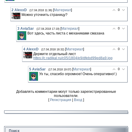
2
AlexxD
[
Материал
]
0
(17.04.2018 11:36)
Можно уточнить страницу?
3
AviaSar
[
Материал
]
0
(17.04.2018 17:19)
Вот здесь, часть листа с механиками смазана
4
AlexxD
[
Материал
]
0
(17.04.2018 18:32)
Держите отдельный лист
https://c.radikal.ru/c05/1804/e9/dfebd99ed8a9.jpg
5
AviaSar
[
Материал
]
0
(17.04.2018 19:07)
Ух ты, спасибо огромное! Очень оперативно! )
Добавлять комментарии могут только зарегистрированные
пользователи.
[
Регистрация
|
Вход
]
Поиск