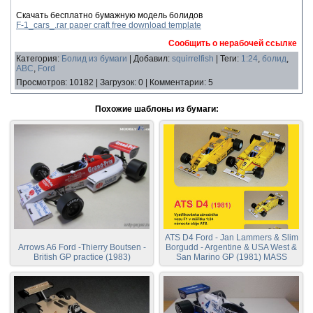
Скачать бесплатно бумажную модель болидов
F-1_cars_.rar paper craft free download template
Сообщить о нерабочей ссылке
Категория
:
Болид из бумаги
|
Добавил
:
squirrelfish
|
Теги
:
1:24
,
болид
,
ABC
,
Ford
Просмотров
:
10182
|
Загрузок
:
0
|
Комментарии
:
5
Похожие шаблоны из бумаги:
ATS D4 Ford - Jan Lammers & Slim
Arrows A6 Ford -Thierry Boutsen -
Borgudd - Argentine & USA West &
British GP practice (1983)
San Marino GP (1981) MASS