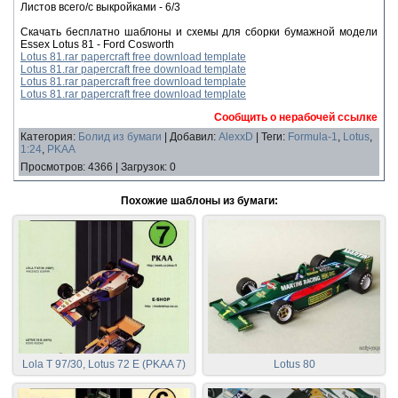
Листов всего/с выкройками - 6/3
Скачать бесплатно шаблоны и схемы для сборки бумажной модели
Essex Lotus 81 - Ford Cosworth
Lotus 81.rar papercraft free download template
Lotus 81.rar papercraft free download template
Lotus 81.rar papercraft free download template
Lotus 81.rar papercraft free download template
Сообщить о нерабочей ссылке
Категория
:
Болид из бумаги
|
Добавил
:
AlexxD
|
Теги
:
Formula-1
,
Lotus
,
1:24
,
PKAA
Просмотров
:
4366
|
Загрузок
:
0
Похожие шаблоны из бумаги:
Lola T 97/30, Lotus 72 E (PKAA 7)
Lotus 80