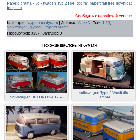
Paperdiorama - Volkswagen Typ 2 Hot Rod.rar papercraft free download
template
Сообщить о нерабочей ссылке
Категория
:
Фургон из бумаги
|
Добавил
:
AlexxD
|
Теги
:
1:35
,
Volkswagen
,
фургон
,
Paperdiorama
Просмотров
:
3387
|
Загрузок
:
0
Похожие шаблоны из бумаги:
Volkswagen Type 2 Westfalia
Volkswagen Bus De Luxe 1964
Camper